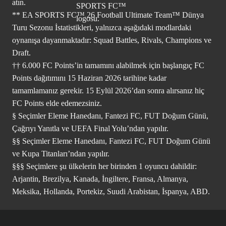
atın.
** EA SPORTS FC™ 26 Football Ultimate Team™ Dünya
Turu Sezonu İstatistikleri, yalnızca aşağıdaki modlardaki
oynanışa dayanmaktadır: Squad Battles, Rivals, Champions ve
Draft.
†† 6.000 FC Points’in tamamını alabilmek için başlangıç FC
Points dağıtımını 15 Haziran 2026 tarihine kadar
tamamlamanız gerekir. 15 Eylül 2026’dan sonra alırsanız hiç
FC Points elde edemezsiniz.
§ Seçimler Eleme Hanedanı, Fantezi FC, FUT Doğum Günü,
Çağrıyı Yanıtla ve UEFA Final Yolu’ndan yapılır.
§§ Seçimler Eleme Hanedanı, Fantezi FC, FUT Doğum Günü
ve Kupa Titanları’ndan yapılır.
§§§ Seçimlere şu ülkelerin her birinden 1 oyuncu dahildir:
Arjantin, Brezilya, Kanada, İngiltere, Fransa, Almanya,
Meksika, Hollanda, Portekiz, Suudi Arabistan, İspanya, ABD.