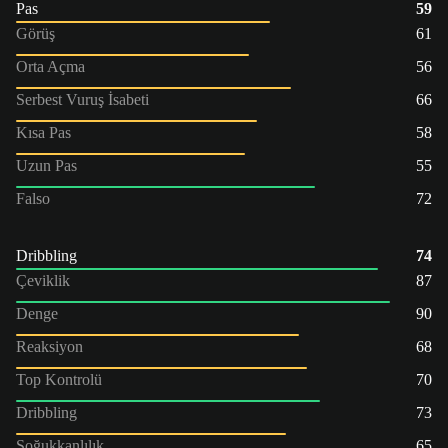
Pas
59
Görüş
61
Orta Açma
56
Serbest Vuruş İsabeti
66
Kısa Pas
58
Uzun Pas
55
Falso
72
Dribbling
74
Çeviklik
87
Denge
90
Reaksiyon
68
Top Kontrolü
70
Dribbling
73
Soğukkanlılık
65