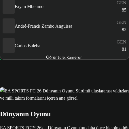
GEN
Bryan Mbeumo
85
GEN
André-Franck Zambo Anguissa
82
GEN
Carlos Baleba
81
Görüntüle: Kamerun
Dünyanın Oyunu
EA SPORTS FC™ 26'da Dünyanın Oyunu'nu daha önce hiç olmadığı