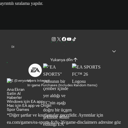
ayrıntılı sıralama yapılır.
Dil
Yukarıya dön
Users Interact
In-game Purchases (Includes Random Items)
Ana Ekran
Satin Al
Haberler
Windows için EA app
Mac için EA app ve Origin
Spor Games
*Diğer şartlar ve kısıtlamalar geçerlidir. Ayrıntılar için
ea.com/games/ea-sports-fc/fc-26/game-disclaimers
adresine göz