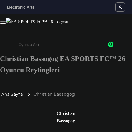
Christian Bassogog EA SPORTS FC™ 26
Enter a minimum of 3 characters or numbers
Oyuncu Reytingleri
Ana Sayfa
Christian Bassogog
Christian
Bassogog