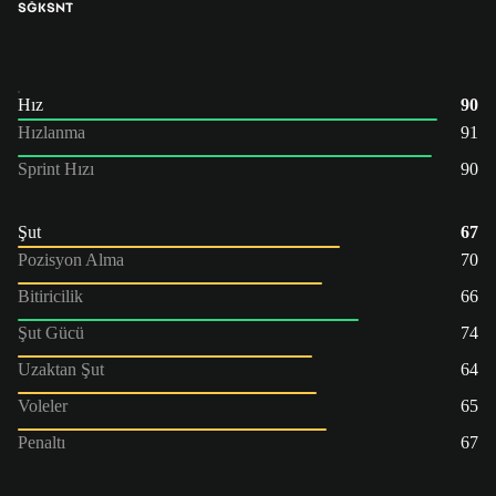
SĞK
SNT
Hız
90
Hızlanma
91
Sprint Hızı
90
Şut
67
Pozisyon Alma
70
Bitiricilik
66
Şut Gücü
74
Uzaktan Şut
64
Voleler
65
Penaltı
67