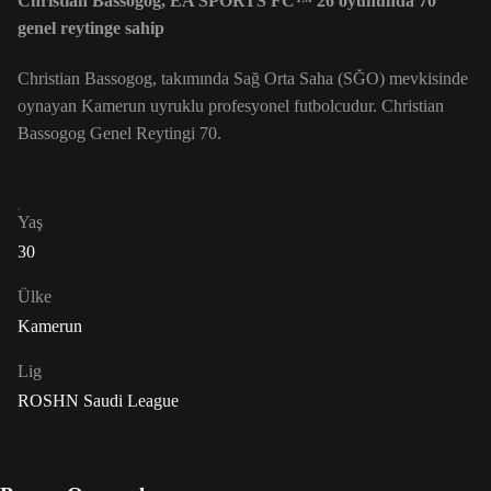
Christian Bassogog, EA SPORTS FC™ 26 oyununda 70
genel reytinge sahip
Christian Bassogog, takımında Sağ Orta Saha (SĞO) mevkisinde
oynayan Kamerun uyruklu profesyonel futbolcudur. Christian
Bassogog Genel Reytingi 70.
Yaş
30
Ülke
Kamerun
Lig
ROSHN Saudi League