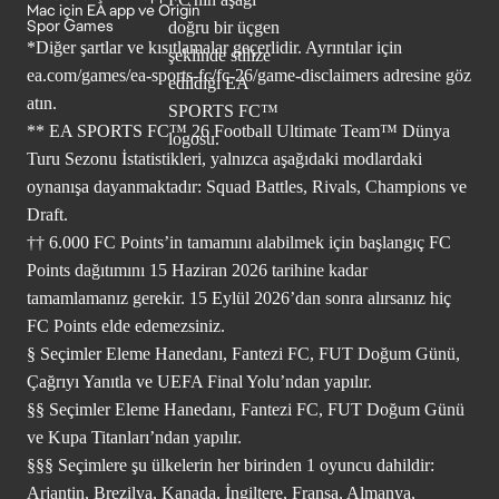
Mac için EA app ve Origin
Spor Games
*Diğer şartlar ve kısıtlamalar geçerlidir. Ayrıntılar için
ea.com/games/ea-sports-fc/fc-26/game-disclaimers
adresine göz
atın.
** EA SPORTS FC™ 26 Football Ultimate Team™ Dünya
Turu Sezonu İstatistikleri, yalnızca aşağıdaki modlardaki
oynanışa dayanmaktadır: Squad Battles, Rivals, Champions ve
Draft.
†† 6.000 FC Points’in tamamını alabilmek için başlangıç FC
Points dağıtımını 15 Haziran 2026 tarihine kadar
tamamlamanız gerekir. 15 Eylül 2026’dan sonra alırsanız hiç
FC Points elde edemezsiniz.
§ Seçimler Eleme Hanedanı, Fantezi FC, FUT Doğum Günü,
Çağrıyı Yanıtla ve UEFA Final Yolu’ndan yapılır.
§§ Seçimler Eleme Hanedanı, Fantezi FC, FUT Doğum Günü
ve Kupa Titanları’ndan yapılır.
§§§ Seçimlere şu ülkelerin her birinden 1 oyuncu dahildir:
Arjantin, Brezilya, Kanada, İngiltere, Fransa, Almanya,