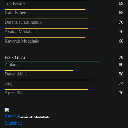
Top Kesme
69
Kafa İsabeti
68
Defansif Farkındalık
70
Ayakta Müdahale
70
Kayarak Müdahale
68
Fizik Gücü
70
Zıplama
80
Dayanıklılık
58
Güç
74
Agresiflik
70
Kayarak Müdahale