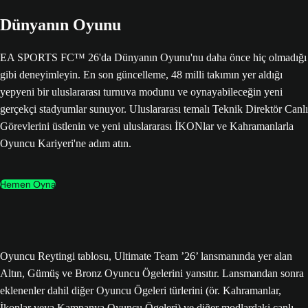
Dünyanın Oyunu
EA SPORTS FC™ 26'da Dünyanın Oyunu'nu daha önce hiç olmadığı
gibi deneyimleyin. En son güncelleme, 48 milli takımın yer aldığı
yepyeni bir uluslararası turnuva modunu ve oynayabileceğin yeni
gerçekçi stadyumlar sunuyor. Uluslararası temalı Teknik Direktör Canlı
Görevlerini üstlenin ve yeni uluslararası İKONlar ve Kahramanlarla
Oyuncu Kariyeri'ne adım atın.
Hemen Oyna
Oyuncu Reytingi tablosu, Ultimate Team ’26’ lansmanında yer alan
Altın, Gümüş ve Bronz Oyuncu Ögelerini yansıtır. Lansmandan sonra
eklenenler dahil diğer Oyuncu Ögeleri türlerini (ör. Kahramanlar,
İkonlar veya Kampanya Oyuncu Ögeleri) ve diğer modlardaki canlı