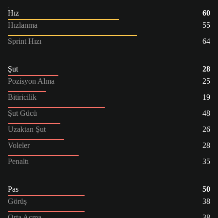
Hız
60
Hızlanma
55
Sprint Hızı
64
Şut
28
Pozisyon Alma
25
Bitiricilik
19
Şut Gücü
48
Uzaktan Şut
26
Voleler
28
Penaltı
35
Pas
50
Görüş
38
Orta Açma
38