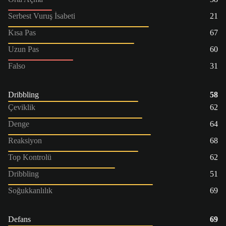
Serbest Vuruş İsabeti
21
Kısa Pas
67
Uzun Pas
60
Falso
31
Dribbling
58
Çeviklik
62
Denge
64
Reaksiyon
68
Top Kontrolü
62
Dribbling
51
Soğukkanlılık
69
Defans
69