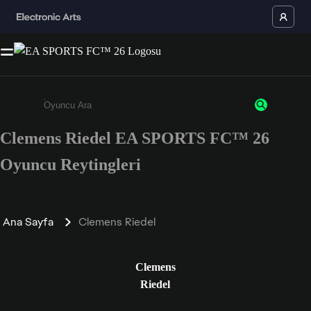
Clemens Riedel EA SPORTS FC™ 26
Enter a minimum of 3 characters or numbers
Oyuncu Reytingleri
Ana Sayfa
Clemens Riedel
Clemens
Riedel