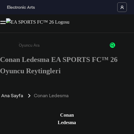
Conan Ledesma EA SPORTS FC™ 26
Enter a minimum of 3 characters or numbers
Oyuncu Reytingleri
Ana Sayfa
Conan Ledesma
Conan
Ledesma