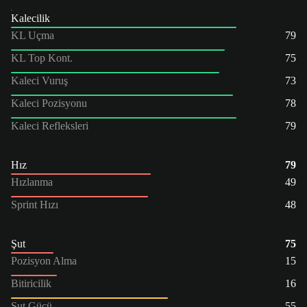
Kalecilik
KL Uçma
79
KL Top Kont.
75
Kaleci Vuruş
73
Kaleci Pozisyonu
78
Kaleci Refleksleri
79
Hız
79
Hızlanma
49
Sprint Hızı
48
Şut
75
Pozisyon Alma
15
Bitiricilik
16
Şut Gücü
55