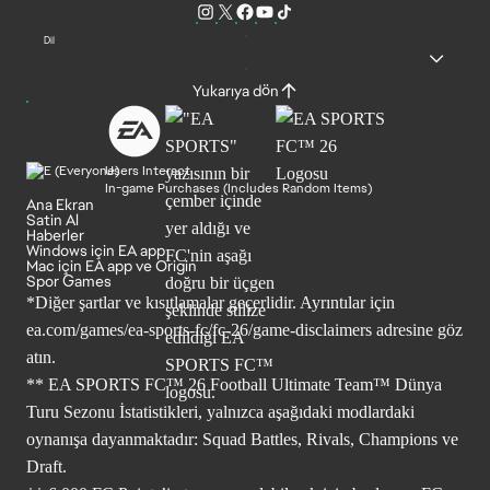
Dil
Yukarıya dön
Users Interact
In-game Purchases (Includes Random Items)
Ana Ekran
Satin Al
Haberler
Windows için EA app
Mac için EA app ve Origin
Spor Games
*Diğer şartlar ve kısıtlamalar geçerlidir. Ayrıntılar için
ea.com/games/ea-sports-fc/fc-26/game-disclaimers
adresine göz
atın.
** EA SPORTS FC™ 26 Football Ultimate Team™ Dünya
Turu Sezonu İstatistikleri, yalnızca aşağıdaki modlardaki
oynanışa dayanmaktadır: Squad Battles, Rivals, Champions ve
Draft.