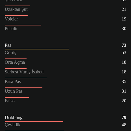
Uzaktan Şut
21
Voleler
19
Penaltı
30
Pas
73
Görüş
53
Orta Açma
18
Serbest Vuruş İsabeti
18
Kısa Pas
35
Uzun Pas
31
Falso
20
Dribbling
79
Çeviklik
48