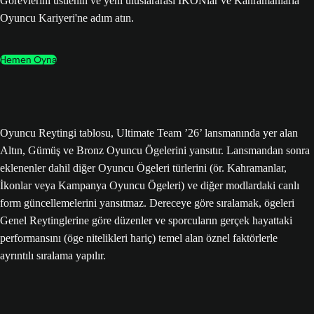
Görevlerini üstlenin ve yeni uluslararası İKONlar ve Kahramanlarla
Oyuncu Kariyeri'ne adım atın.
Hemen Oyna
Oyuncu Reytingi tablosu, Ultimate Team ’26’ lansmanında yer alan
Altın, Gümüş ve Bronz Oyuncu Ögelerini yansıtır. Lansmandan sonra
eklenenler dahil diğer Oyuncu Ögeleri türlerini (ör. Kahramanlar,
İkonlar veya Kampanya Oyuncu Ögeleri) ve diğer modlardaki canlı
form güncellemelerini yansıtmaz. Dereceye göre sıralamak, ögeleri
Genel Reytinglerine göre düzenler ve sporcuların gerçek hayattaki
performansını (öge nitelikleri hariç) temel alan öznel faktörlerle
ayrıntılı sıralama yapılır.