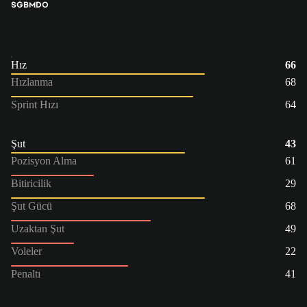
SĞB
MDO
Hız
66
Hızlanma
68
Sprint Hızı
64
Şut
43
Pozisyon Alma
61
Bitiricilik
29
Şut Gücü
68
Uzaktan Şut
49
Voleler
22
Penaltı
41