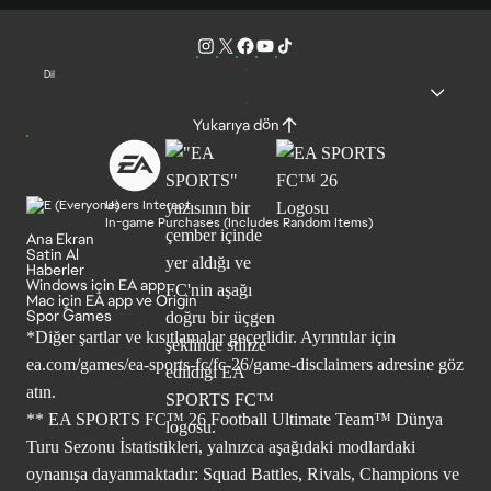
Dil
Yukarıya dön
Users Interact
In-game Purchases (Includes Random Items)
Ana Ekran
Satin Al
Haberler
Windows için EA app
Mac için EA app ve Origin
Spor Games
*Diğer şartlar ve kısıtlamalar geçerlidir. Ayrıntılar için
ea.com/games/ea-sports-fc/fc-26/game-disclaimers
adresine göz
atın.
** EA SPORTS FC™ 26 Football Ultimate Team™ Dünya
Turu Sezonu İstatistikleri, yalnızca aşağıdaki modlardaki
oynanışa dayanmaktadır: Squad Battles, Rivals, Champions ve