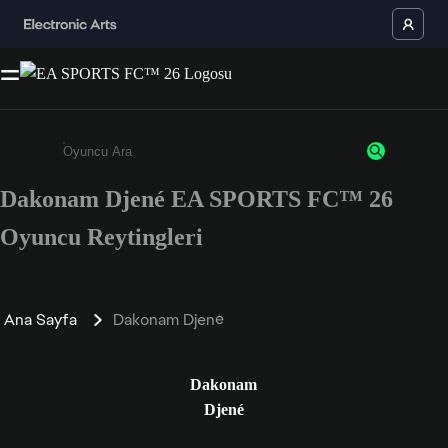
Dakonam Djené EA SPORTS FC™ 26
Enter a minimum of 3 characters or numbers
Oyuncu Reytingleri
Ana Sayfa
Dakonam Djené
Dakonam
Djené