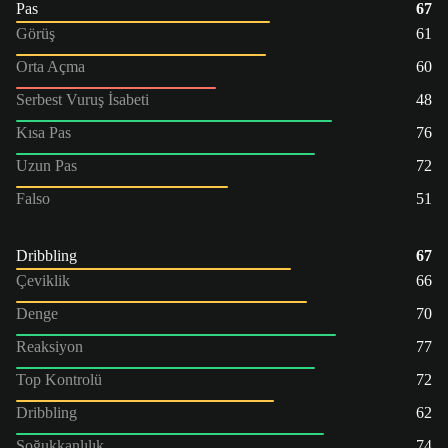
Pas
67
Görüş
61
Orta Açma
60
Serbest Vuruş İsabeti
48
Kısa Pas
76
Uzun Pas
72
Falso
51
Dribbling
67
Çeviklik
66
Denge
70
Reaksiyon
77
Top Kontrolü
72
Dribbling
62
Soğukkanlılık
74