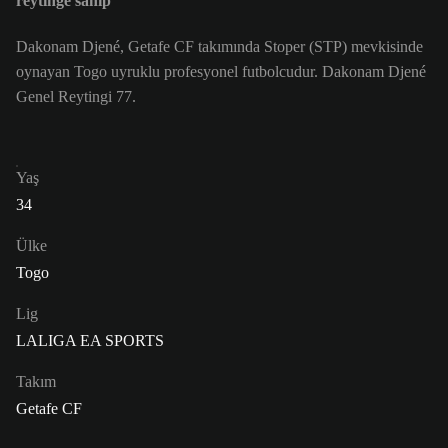
reytinge sahip
Dakonam Djené, Getafe CF takımında Stoper (STP) mevkisinde
oynayan Togo uyruklu profesyonel futbolcudur. Dakonam Djené
Genel Reytingi 77.
Yaş
34
Ülke
Togo
Lig
LALIGA EA SPORTS
Takım
Getafe CF