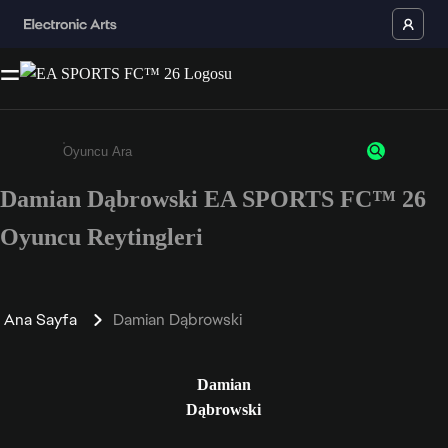
Damian Dąbrowski EA SPORTS FC™ 26
Enter a minimum of 3 characters or numbers
Oyuncu Reytingleri
Ana Sayfa
Damian Dąbrowski
Damian
Dąbrowski