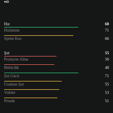
MO
Hız
68
Hızlanma
71
Sprint Hızı
66
Şut
55
Pozisyon Alma
50
Bitiricilik
48
Şut Gücü
71
Uzaktan Şut
55
Voleler
53
Penaltı
51