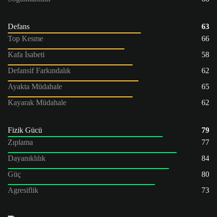
Defans
63
Top Kesme
66
Kafa İsabeti
58
Defansif Farkındalık
62
Ayakta Müdahale
65
Kayarak Müdahale
62
Fizik Gücü
79
Zıplama
77
Dayanıklılık
84
Güç
80
Agresiflik
73