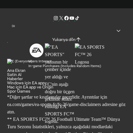
Dil
Yukarıya dön
Users Interact
In-game Purchases (Includes Random Items)
Ana Ekran
Satin Al
Haberler
Windows için EA app
Mac için EA app ve Origin
Spor Games
*Diğer şartlar ve kısıtlamalar geçerlidir. Ayrıntılar için
ea.com/games/ea-sports-fc/fc-26/game-disclaimers
adresine göz
atın.
** EA SPORTS FC™ 26 Football Ultimate Team™ Dünya
Turu Sezonu İstatistikleri, yalnızca aşağıdaki modlardaki