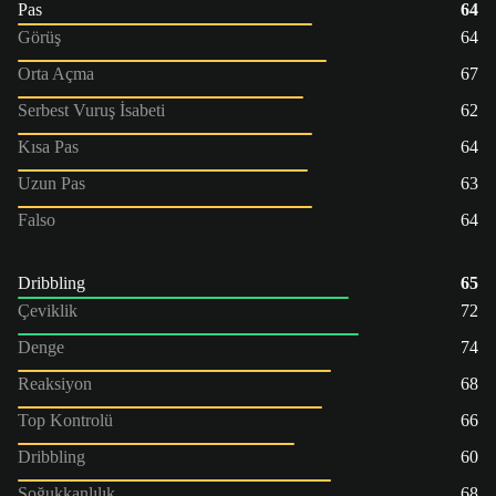
Pas
64
Görüş
64
Orta Açma
67
Serbest Vuruş İsabeti
62
Kısa Pas
64
Uzun Pas
63
Falso
64
Dribbling
65
Çeviklik
72
Denge
74
Reaksiyon
68
Top Kontrolü
66
Dribbling
60
Soğukkanlılık
68