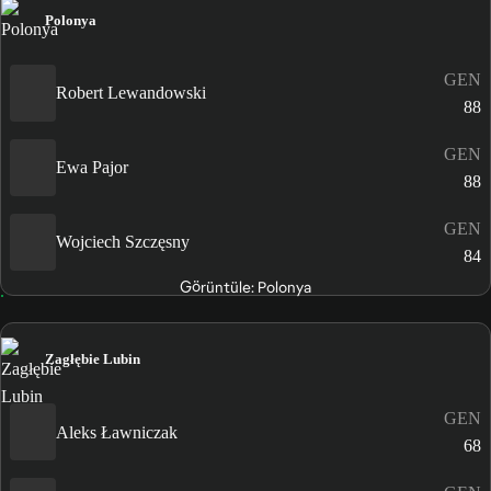
Polonya
GEN
Robert Lewandowski
88
GEN
Ewa Pajor
88
GEN
Wojciech Szczęsny
84
Görüntüle: Polonya
Zagłębie Lubin
GEN
Aleks Ławniczak
68