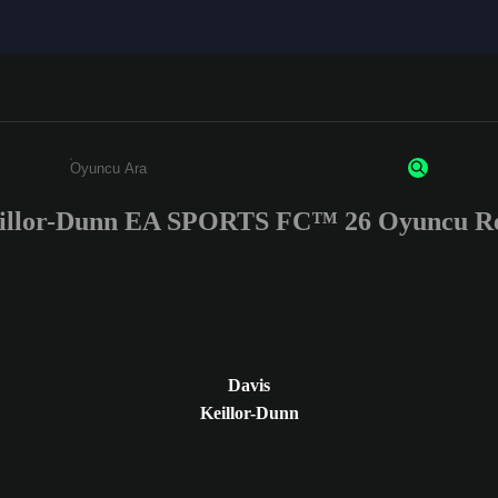
illor-Dunn EA SPORTS FC™ 26 Oyuncu Re
Enter a minimum of 3 characters or numbers
Davis
Keillor-Dunn