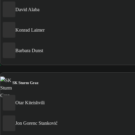
David Alaba
Konrad Laimer
Barbara Dunst
SK Sturm Graz
Otar Kiteishvili
Jon Gorenc Stanković