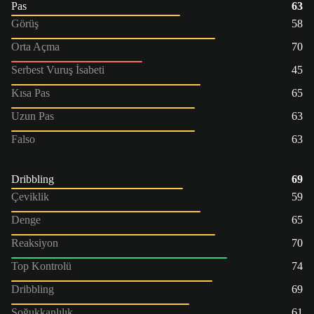
Pas
63
Görüş
58
Orta Açma
70
Serbest Vuruş İsabeti
45
Kısa Pas
65
Uzun Pas
63
Falso
63
Dribbling
69
Çeviklik
59
Denge
65
Reaksiyon
70
Top Kontrolü
74
Dribbling
69
Soğukkanlılık
61