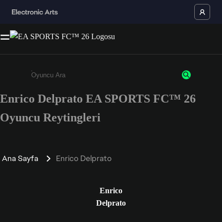
Enrico Delprato EA SPORTS FC™ 26
Enter a minimum of 3 characters or numbers
Oyuncu Reytingleri
Ana Sayfa
Enrico Delprato
Enrico
Delprato