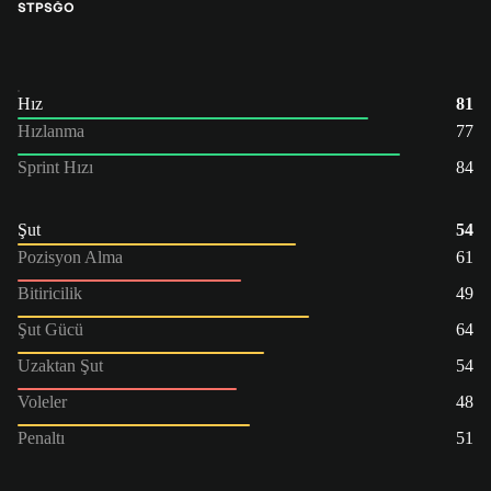
STP
SĞO
Hız
81
Hızlanma
77
Sprint Hızı
84
Şut
54
Pozisyon Alma
61
Bitiricilik
49
Şut Gücü
64
Uzaktan Şut
54
Voleler
48
Penaltı
51