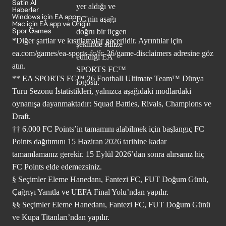
Satin Al
Haberler
Windows için EA app
Mac için EA app ve Origin
Spor Games
*Diğer şartlar ve kısıtlamalar geçerlidir. Ayrıntılar için
ea.com/games/ea-sports-fc/fc-26/game-disclaimers
adresine göz
atın.
** EA SPORTS FC™ 26 Football Ultimate Team™ Dünya
Turu Sezonu İstatistikleri, yalnızca aşağıdaki modlardaki
oynanışa dayanmaktadır: Squad Battles, Rivals, Champions ve
Draft.
†† 6.000 FC Points’in tamamını alabilmek için başlangıç FC
Points dağıtımını 15 Haziran 2026 tarihine kadar
tamamlamanız gerekir. 15 Eylül 2026’dan sonra alırsanız hiç
FC Points elde edemezsiniz.
§ Seçimler Eleme Hanedanı, Fantezi FC, FUT Doğum Günü,
Çağrıyı Yanıtla ve UEFA Final Yolu’ndan yapılır.
§§ Seçimler Eleme Hanedanı, Fantezi FC, FUT Doğum Günü
ve Kupa Titanları’ndan yapılır.