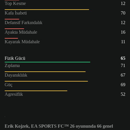
Top Kesme
12
Kafa İsabeti
70
Defansif Farkındalık
12
Ayakta Müdahale
16
Kayarak Müdahale
11
Fizik Gücü
65
Zıplama
71
Dayanıklılık
67
Güç
69
Agresiflik
52
Erik Kojzek, EA SPORTS FC™ 26 oyununda 66 genel