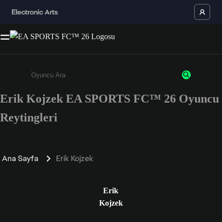
Erik Kojzek EA SPORTS FC™ 26 Oyuncu
Enter a minimum of 3 characters or numbers
Reytingleri
Ana Sayfa
Erik Kojzek
Erik
Kojzek