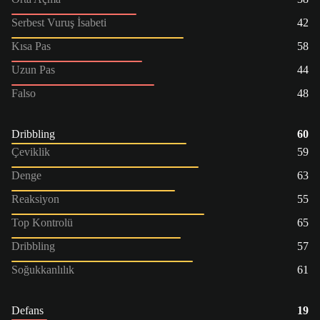
Serbest Vuruş İsabeti
42
Kısa Pas
58
Uzun Pas
44
Falso
48
Dribbling
60
Çeviklik
59
Denge
63
Reaksiyon
55
Top Kontrolü
65
Dribbling
57
Soğukkanlılık
61
Defans
19