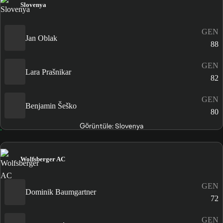
Slovenya
GEN
Jan Oblak
88
GEN
Lara Prašnikar
82
GEN
Benjamin Šeško
80
Görüntüle: Slovenya
Wolfsberger AC
GEN
Dominik Baumgartner
72
GEN