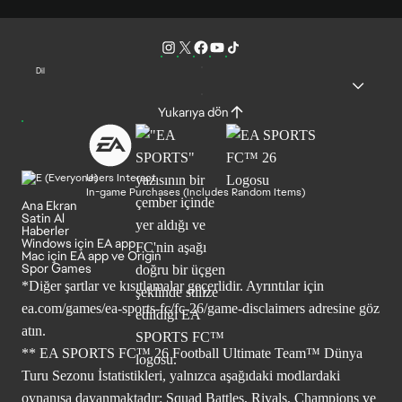
Dil
Yukarıya dön
Users Interact
In-game Purchases (Includes Random Items)
Ana Ekran
Satin Al
Haberler
Windows için EA app
Mac için EA app ve Origin
Spor Games
*Diğer şartlar ve kısıtlamalar geçerlidir. Ayrıntılar için
ea.com/games/ea-sports-fc/fc-26/game-disclaimers
adresine göz
atın.
** EA SPORTS FC™ 26 Football Ultimate Team™ Dünya
Turu Sezonu İstatistikleri, yalnızca aşağıdaki modlardaki
oynanışa dayanmaktadır: Squad Battles, Rivals, Champions ve