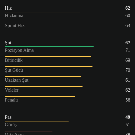
Hız
62
Hızlanma
60
Sprint Hızı
63
Şut
67
Pozisyon Alma
71
Bitiricilik
69
Şut Gücü
70
Uzaktan Şut
61
Voleler
62
Penaltı
56
Pas
49
Görüş
51
Orta Açma
38