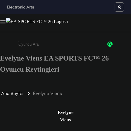
Évelyne Viens EA SPORTS FC™ 26
Enter a minimum of 3 characters or numbers
Oyuncu Reytingleri
Ana Sayfa
Évelyne Viens
Évelyne
Viens