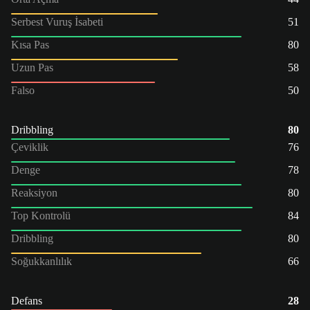
Serbest Vuruş İsabeti
51
Kısa Pas
80
Uzun Pas
58
Falso
50
Dribbling
80
Çeviklik
76
Denge
78
Reaksiyon
80
Top Kontrolü
84
Dribbling
80
Soğukkanlılık
66
Defans
28