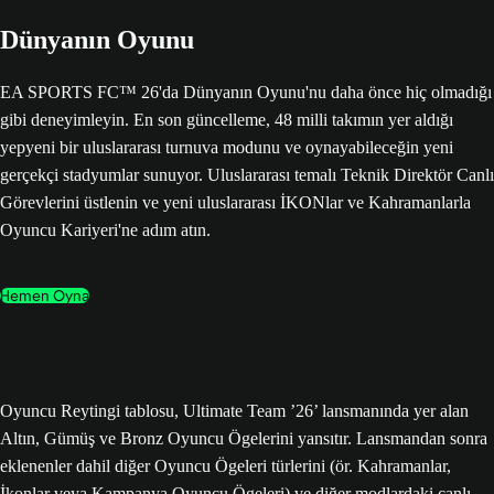
Dünyanın Oyunu
EA SPORTS FC™ 26'da Dünyanın Oyunu'nu daha önce hiç olmadığı
gibi deneyimleyin. En son güncelleme, 48 milli takımın yer aldığı
yepyeni bir uluslararası turnuva modunu ve oynayabileceğin yeni
gerçekçi stadyumlar sunuyor. Uluslararası temalı Teknik Direktör Canlı
Görevlerini üstlenin ve yeni uluslararası İKONlar ve Kahramanlarla
Oyuncu Kariyeri'ne adım atın.
Hemen Oyna
Oyuncu Reytingi tablosu, Ultimate Team ’26’ lansmanında yer alan
Altın, Gümüş ve Bronz Oyuncu Ögelerini yansıtır. Lansmandan sonra
eklenenler dahil diğer Oyuncu Ögeleri türlerini (ör. Kahramanlar,
İkonlar veya Kampanya Oyuncu Ögeleri) ve diğer modlardaki canlı