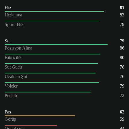
Hız
81
Hızlanma
83
Sprint Hızı
79
Şut
79
Pozisyon Alma
86
Bitiricilik
80
Şut Gücü
78
Uzaktan Şut
76
Voleler
79
Penaltı
72
Pas
62
Görüş
59
Orta Açma
44