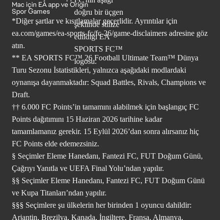
Mac için EA app ve Origin
Spor Games
*Diğer şartlar ve kısıtlamalar geçerlidir. Ayrıntılar için
ea.com/games/ea-sports-fc/fc-26/game-disclaimers
adresine göz
atın.
** EA SPORTS FC™ 26 Football Ultimate Team™ Dünya
Turu Sezonu İstatistikleri, yalnızca aşağıdaki modlardaki
oynanışa dayanmaktadır: Squad Battles, Rivals, Champions ve
Draft.
†† 6.000 FC Points’in tamamını alabilmek için başlangıç FC
Points dağıtımını 15 Haziran 2026 tarihine kadar
tamamlamanız gerekir. 15 Eylül 2026’dan sonra alırsanız hiç
FC Points elde edemezsiniz.
§ Seçimler Eleme Hanedanı, Fantezi FC, FUT Doğum Günü,
Çağrıyı Yanıtla ve UEFA Final Yolu’ndan yapılır.
§§ Seçimler Eleme Hanedanı, Fantezi FC, FUT Doğum Günü
ve Kupa Titanları’ndan yapılır.
§§§ Seçimlere şu ülkelerin her birinden 1 oyuncu dahildir:
Arjantin, Brezilya, Kanada, İngiltere, Fransa, Almanya,