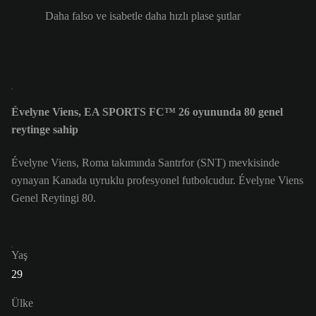
Daha falso ve isabetle daha hızlı plase şutlar
Évelyne Viens, EA SPORTS FC™ 26 oyununda 80 genel
reytinge sahip
Évelyne Viens, Roma takımında Santrfor (SNT) mevkisinde
oynayan Kanada uyruklu profesyonel futbolcudur. Évelyne Viens
Genel Reytingi 80.
Yaş
29
Ülke