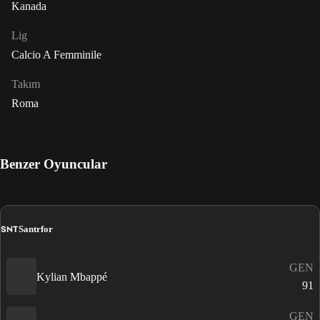
Kanada
Lig
Calcio A Femminile
Takım
Roma
Benzer Oyuncular
SNT
Santrfor
GEN
Kylian Mbappé
91
GEN