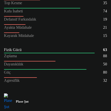
Top Kesme
35
Kafa İsabeti
74
Defansif Farkındalık
19
Ayakta Müdahale
21
Kayarak Müdahale
15
Fizik Gücü
63
Zıplama
88
Dayanıklılık
50
Güç
80
Agresiflik
32
Plase Şut