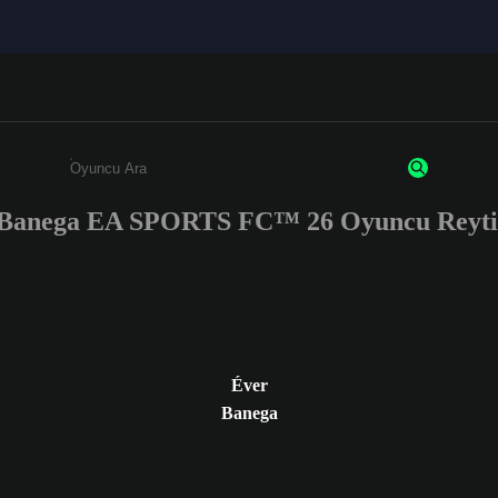
 Banega EA SPORTS FC™ 26 Oyuncu Reytin
Enter a minimum of 3 characters or numbers
Éver
Banega