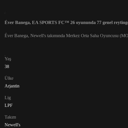
Éver Banega, EA SPORTS FC™ 26 oyununda 77 genel reytinge
Éver Banega, Newell's takımında Merkez Orta Saha Oyuncusu (MO) 
Yaş
38
Ülke
Arjantin
Lig
LPF
Takım
Newell's