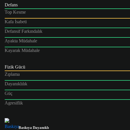
Defans
Top Kesme
Kafa İsabeti
Defansif Farkındalık
Ayakta Müdahale
Kayarak Müdahale
Fizik Gücü
Zıplama
Dayanıklılık
Güç
Agresiflik
Baskıya Dayanıklı