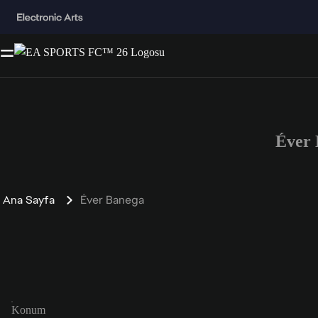
Éver
Ana Sayfa
Éver Banega
Konum