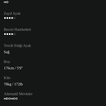
MO
Zayıf Ayak
Beceri Hareketleri
Tercih Ettiği Ayak
Sağ
Boy
176cm / 5'9"
Kilo
78kg / 172lb
Alternatif Mevkiler
MDO
MOO