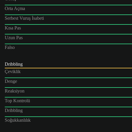
Orta Açma
Serbest Vuruş İsabeti
Kısa Pas
Uzun Pas
Falso
Dribbling
Çeviklik
Denge
Reaksiyon
Top Kontrolü
Dribbling
Soğukkanlılık