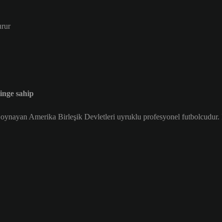
urur
nge sahip
ynayan Amerika Birleşik Devletleri uyruklu profesyonel futbolcudur. 