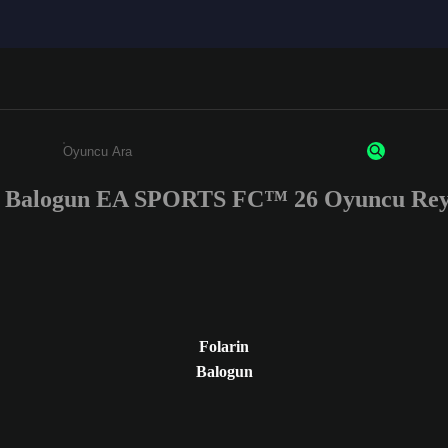
n Balogun EA SPORTS FC™ 26 Oyuncu Reyt
Enter a minimum of 3 characters or numbers
Folarin
Balogun