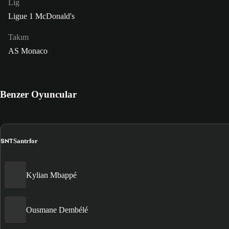
Lig
Ligue 1 McDonald's
Takım
AS Monaco
Benzer Oyuncular
SNT
Santrfor
Kylian Mbappé
Ousmane Dembélé