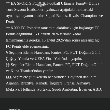
** EA SPORTS FC™ 26 Football Ultimate Team™ Dünya
Turu Sezonu İstatistikleri, yalnızca aşağıdaki modlardaki
oynanışa dayanmaktadır: Squad Battles, Rivals, Champions ve
Draft.
†† 6.000 FC Points’in tamamını alabilmek için başlangıç FC
Points dağıtımını 15 Haziran 2026 tarihine kadar
tamamlamanız gerekir. 15 Eylül 2026’dan sonra alırsanız hiç
FC Points elde edemezsiniz.
§ Seçimler Eleme Hanedanı, Fantezi FC, FUT Doğum Günü,
Çağrıyı Yanıtla ve UEFA Final Yolu’ndan yapılır.
§§ Seçimler Eleme Hanedanı, Fantezi FC, FUT Doğum Günü
ve Kupa Titanları’ndan yapılır.
§§§ Seçimlere şu ülkelerin her birinden 1 oyuncu dahildir:
Arjantin, Brezilya, Kanada, İngiltere, Fransa, Almanya,
Meksika, Hollanda, Portekiz, Suudi Arabistan, İspanya, ABD.
Yardım