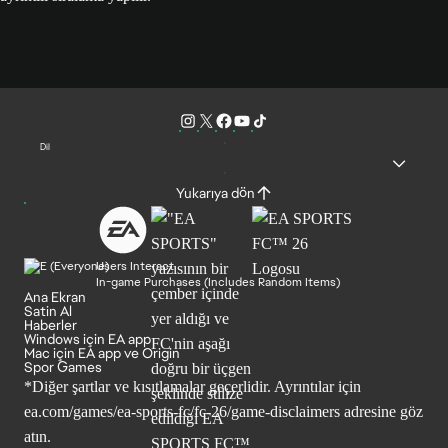
Dil
Yukarıya dön
Users Interact
In-game Purchases (Includes Random Items)
Ana Ekran
Satin Al
Haberler
Windows için EA app
Mac için EA app ve Origin
Spor Games
*Diğer şartlar ve kısıtlamalar geçerlidir. Ayrıntılar için
ea.com/games/ea-sports-fc/fc-26/game-disclaimers
adresine göz
atın.