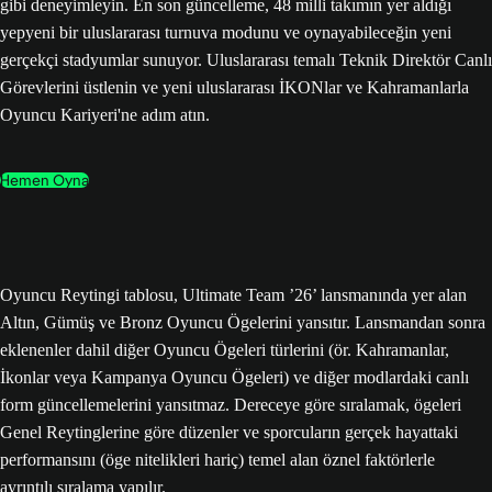
gibi deneyimleyin. En son güncelleme, 48 milli takımın yer aldığı
yepyeni bir uluslararası turnuva modunu ve oynayabileceğin yeni
gerçekçi stadyumlar sunuyor. Uluslararası temalı Teknik Direktör Canlı
Görevlerini üstlenin ve yeni uluslararası İKONlar ve Kahramanlarla
Oyuncu Kariyeri'ne adım atın.
Hemen Oyna
Oyuncu Reytingi tablosu, Ultimate Team ’26’ lansmanında yer alan
Altın, Gümüş ve Bronz Oyuncu Ögelerini yansıtır. Lansmandan sonra
eklenenler dahil diğer Oyuncu Ögeleri türlerini (ör. Kahramanlar,
İkonlar veya Kampanya Oyuncu Ögeleri) ve diğer modlardaki canlı
form güncellemelerini yansıtmaz. Dereceye göre sıralamak, ögeleri
Genel Reytinglerine göre düzenler ve sporcuların gerçek hayattaki
performansını (öge nitelikleri hariç) temel alan öznel faktörlerle
ayrıntılı sıralama yapılır.