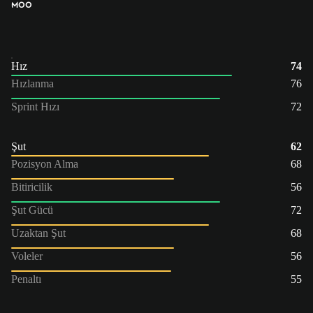
MOO
Hız
74
Hızlanma
76
Sprint Hızı
72
Şut
62
Pozisyon Alma
68
Bitiricilik
56
Şut Gücü
72
Uzaktan Şut
68
Voleler
56
Penaltı
55