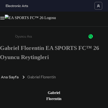
Gabriel Florentín EA SPORTS FC™ 26
Enter a minimum of 3 characters or numbers
Oyuncu Reytingleri
Ana Sayfa
Gabriel Florentín
Gabriel
Florentín