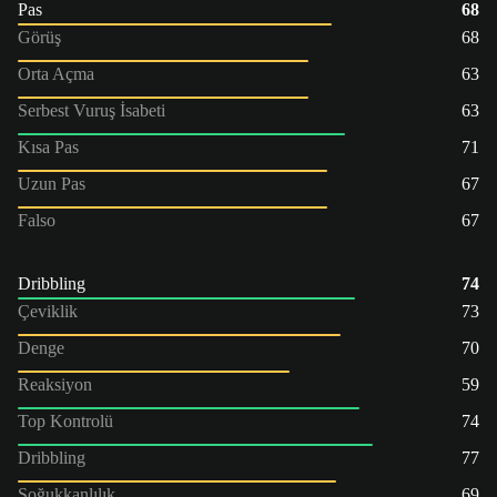
Pas
68
Görüş
68
Orta Açma
63
Serbest Vuruş İsabeti
63
Kısa Pas
71
Uzun Pas
67
Falso
67
Dribbling
74
Çeviklik
73
Denge
70
Reaksiyon
59
Top Kontrolü
74
Dribbling
77
Soğukkanlılık
69