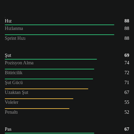
Hız
88
Hızlanma
88
Sprint Hızı
88
Şut
69
Pozisyon Alma
74
Bitiricilik
72
Şut Gücü
71
Uzaktan Şut
67
Voleler
55
Penaltı
52
Pas
67