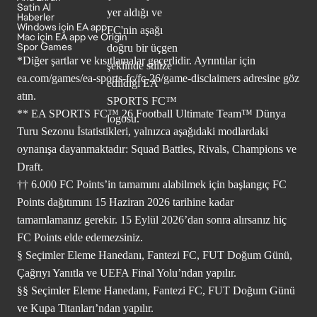
Satin Al
Haberler
Windows için EA app
Mac için EA app ve Origin
Spor Games
*Diğer şartlar ve kısıtlamalar geçerlidir. Ayrıntılar için
ea.com/games/ea-sports-fc/fc-26/game-disclaimers
adresine göz
atın.
** EA SPORTS FC™ 26 Football Ultimate Team™ Dünya
Turu Sezonu İstatistikleri, yalnızca aşağıdaki modlardaki
oynanışa dayanmaktadır: Squad Battles, Rivals, Champions ve
Draft.
†† 6.000 FC Points’in tamamını alabilmek için başlangıç FC
Points dağıtımını 15 Haziran 2026 tarihine kadar
tamamlamanız gerekir. 15 Eylül 2026’dan sonra alırsanız hiç
FC Points elde edemezsiniz.
§ Seçimler Eleme Hanedanı, Fantezi FC, FUT Doğum Günü,
Çağrıyı Yanıtla ve UEFA Final Yolu’ndan yapılır.
§§ Seçimler Eleme Hanedanı, Fantezi FC, FUT Doğum Günü
ve Kupa Titanları’ndan yapılır.