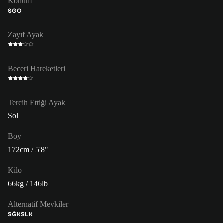
Konum
SĞO
Zayıf Ayak
Beceri Hareketleri
Tercih Ettiği Ayak
Sol
Boy
172cm / 5'8"
Kilo
66kg / 146lb
Alternatif Mevkiler
SĞK
SLK