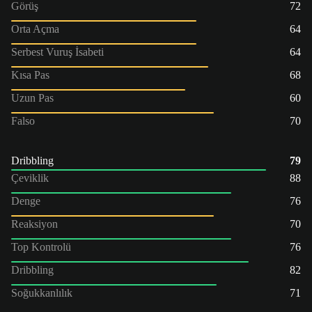
Görüş
72
Orta Açma
64
Serbest Vuruş İsabeti
64
Kısa Pas
68
Uzun Pas
60
Falso
70
Dribbling
79
Çeviklik
88
Denge
76
Reaksiyon
70
Top Kontrolü
76
Dribbling
82
Soğukkanlılık
71