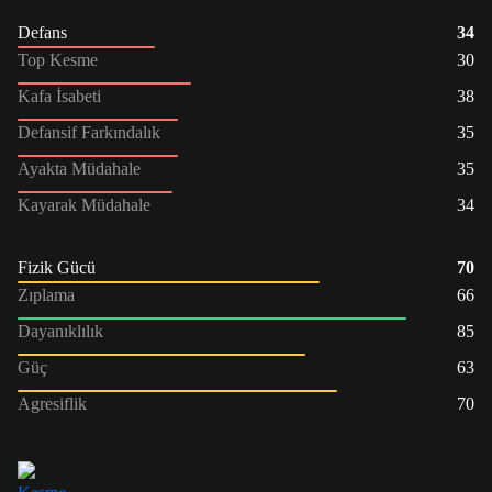
Defans
34
Top Kesme
30
Kafa İsabeti
38
Defansif Farkındalık
35
Ayakta Müdahale
35
Kayarak Müdahale
34
Fizik Gücü
70
Zıplama
66
Dayanıklılık
85
Güç
63
Agresiflik
70