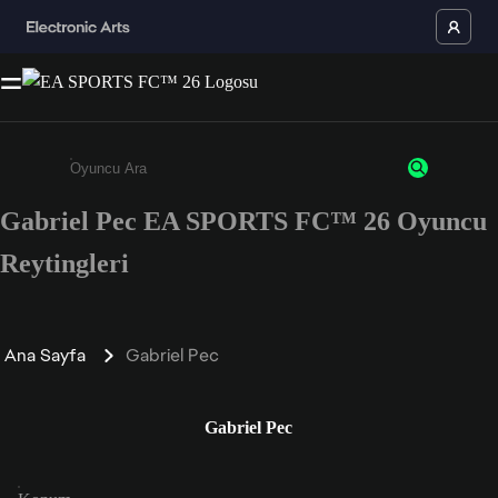
Gabriel Pec EA SPORTS FC™ 26 Oyuncu
Enter a minimum of 3 characters or numbers
Reytingleri
Ana Sayfa
Gabriel Pec
Gabriel Pec