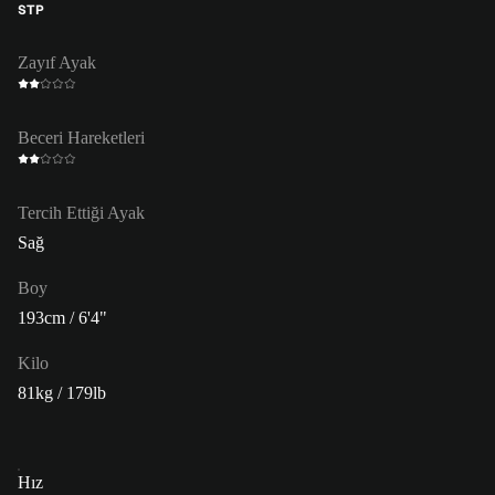
STP
Zayıf Ayak
Beceri Hareketleri
Tercih Ettiği Ayak
Sağ
Boy
193cm / 6'4"
Kilo
81kg / 179lb
Hız