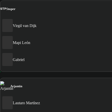
STP
Stoper
Virgil van Dijk
Mapi León
Gabriel
Arjantin
Lautaro Martínez