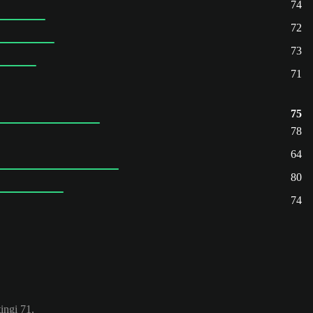
74
72
73
71
75
78
64
80
74
ingi 71.