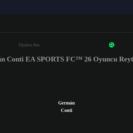
n Conti EA SPORTS FC™ 26 Oyuncu Reyti
Enter a minimum of 3 characters or numbers
Germán
Conti