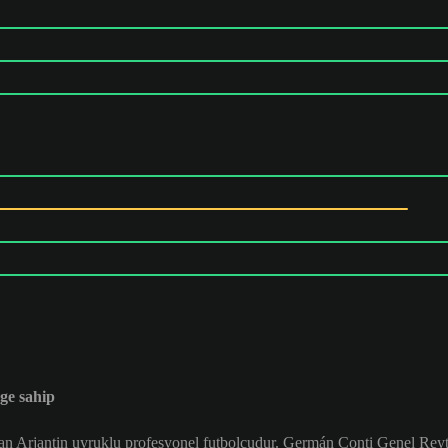
ge sahip
 Arjantin uyruklu profesyonel futbolcudur. Germán Conti Genel Reyt