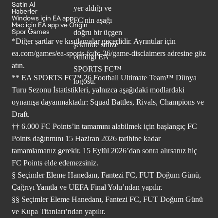
Satin Al
Haberler
Windows için EA app
Mac için EA app ve Origin
Spor Games
*Diğer şartlar ve kısıtlamalar geçerlidir. Ayrıntılar için
ea.com/games/ea-sports-fc/fc-26/game-disclaimers
adresine göz
atın.
** EA SPORTS FC™ 26 Football Ultimate Team™ Dünya
Turu Sezonu İstatistikleri, yalnızca aşağıdaki modlardaki
oynanışa dayanmaktadır: Squad Battles, Rivals, Champions ve
Draft.
†† 6.000 FC Points’in tamamını alabilmek için başlangıç FC
Points dağıtımını 15 Haziran 2026 tarihine kadar
tamamlamanız gerekir. 15 Eylül 2026’dan sonra alırsanız hiç
FC Points elde edemezsiniz.
§ Seçimler Eleme Hanedanı, Fantezi FC, FUT Doğum Günü,
Çağrıyı Yanıtla ve UEFA Final Yolu’ndan yapılır.
§§ Seçimler Eleme Hanedanı, Fantezi FC, FUT Doğum Günü
ve Kupa Titanları’ndan yapılır.