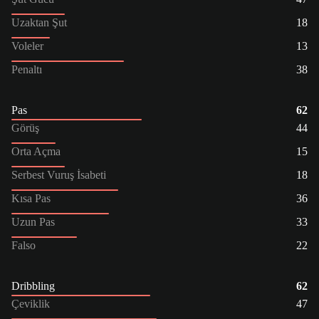
Uzaktan Şut
18
Voleler
13
Penaltı
38
Pas
62
Görüş
44
Orta Açma
15
Serbest Vuruş İsabeti
18
Kısa Pas
36
Uzun Pas
33
Falso
22
Dribbling
62
Çeviklik
47