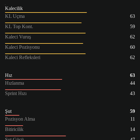
Kalecilik
KL Uçma
63
KL Top Kont.
59
Kaleci Vuruş
62
Kaleci Pozisyonu
60
Kaleci Refleksleri
62
Hız
63
Hızlanma
44
Sprint Hızı
43
Şut
59
Pozisyon Alma
11
Bitiricilik
14
Şut Gücü
47