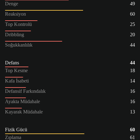
Denge
49
Reaksiyon
60
Top Kontrolü
25
Dribbling
20
Soğukkanlılık
44
Defans
44
Top Kesme
18
Kafa İsabeti
14
Defansif Farkındalık
16
Ayakta Müdahale
16
Kayarak Müdahale
13
Fizik Gücü
60
Zıplama
61