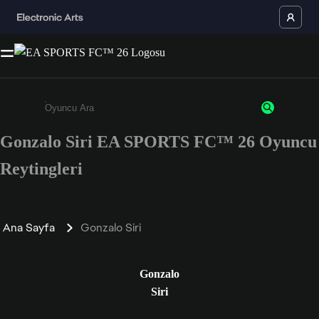
Gonzalo Siri EA SPORTS FC™ 26 Oyuncu
Enter a minimum of 3 characters or numbers
Reytingleri
Ana Sayfa
Gonzalo Siri
Gonzalo
Siri