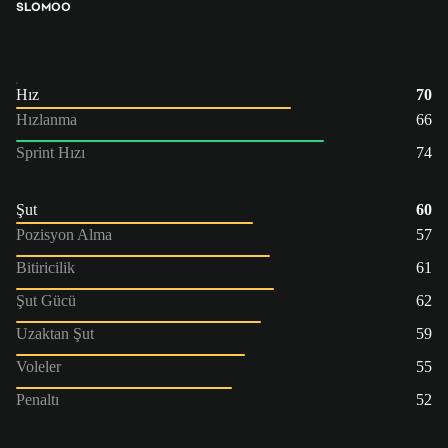
SLO
MOO
Hız
70
Hızlanma
66
Sprint Hızı
74
Şut
60
Pozisyon Alma
57
Bitiricilik
61
Şut Gücü
62
Uzaktan Şut
59
Voleler
55
Penaltı
52