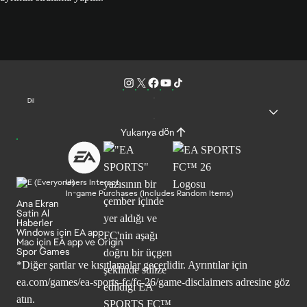
Dil
Yukarıya dön
Users Interact
In-game Purchases (Includes Random Items)
Ana Ekran
Satin Al
Haberler
Windows için EA app
Mac için EA app ve Origin
Spor Games
*Diğer şartlar ve kısıtlamalar geçerlidir. Ayrıntılar için
ea.com/games/ea-sports-fc/fc-26/game-disclaimers
adresine göz
atın.