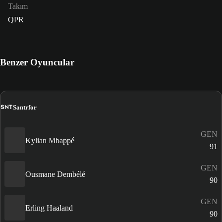
Takım
QPR
Benzer Oyuncular
SNT
Santrfor
GEN
Kylian Mbappé
91
GEN
Ousmane Dembélé
90
GEN
Erling Haaland
90