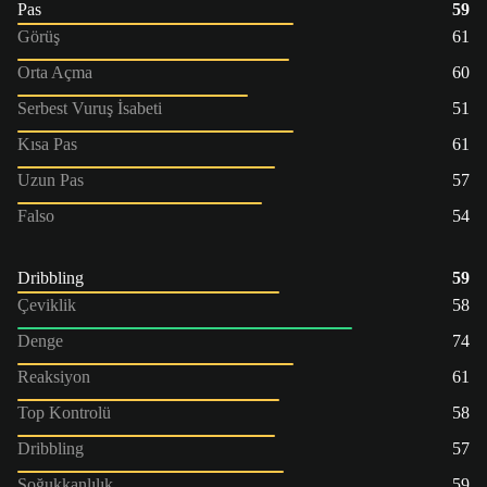
Pas
59
Görüş
61
Orta Açma
60
Serbest Vuruş İsabeti
51
Kısa Pas
61
Uzun Pas
57
Falso
54
Dribbling
59
Çeviklik
58
Denge
74
Reaksiyon
61
Top Kontrolü
58
Dribbling
57
Soğukkanlılık
59