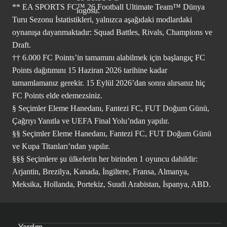
** EA SPORTS FC™ 26 Football Ultimate Team™ Dünya
Turu Sezonu İstatistikleri, yalnızca aşağıdaki modlardaki
oynanışa dayanmaktadır: Squad Battles, Rivals, Champions ve
Draft.
†† 6.000 FC Points’in tamamını alabilmek için başlangıç FC
Points dağıtımını 15 Haziran 2026 tarihine kadar
tamamlamanız gerekir. 15 Eylül 2026’dan sonra alırsanız hiç
FC Points elde edemezsiniz.
§ Seçimler Eleme Hanedanı, Fantezi FC, FUT Doğum Günü,
Çağrıyı Yanıtla ve UEFA Final Yolu’ndan yapılır.
§§ Seçimler Eleme Hanedanı, Fantezi FC, FUT Doğum Günü
ve Kupa Titanları’ndan yapılır.
§§§ Seçimlere şu ülkelerin her birinden 1 oyuncu dahildir:
Arjantin, Brezilya, Kanada, İngiltere, Fransa, Almanya,
Meksika, Hollanda, Portekiz, Suudi Arabistan, İspanya, ABD.
Yardım