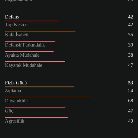
Defans
42
Top Kesme
42
Kafa İsabeti
55
Defansif Farkındalık
39
Ayakta Müdahale
38
Kayarak Müdahale
47
Fizik Gücü
53
Zıplama
54
Dayanıklılık
68
Güç
47
Agresiflik
49