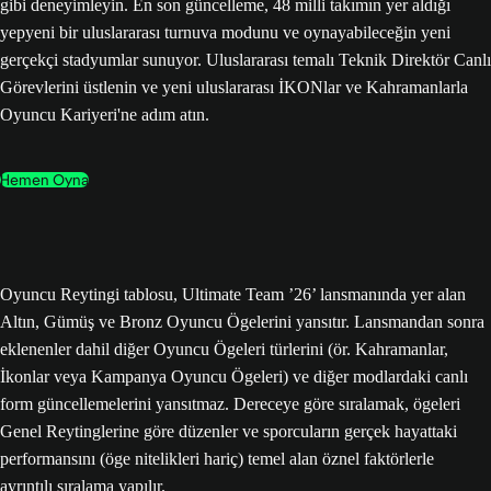
gibi deneyimleyin. En son güncelleme, 48 milli takımın yer aldığı
yepyeni bir uluslararası turnuva modunu ve oynayabileceğin yeni
gerçekçi stadyumlar sunuyor. Uluslararası temalı Teknik Direktör Canlı
Görevlerini üstlenin ve yeni uluslararası İKONlar ve Kahramanlarla
Oyuncu Kariyeri'ne adım atın.
Hemen Oyna
Oyuncu Reytingi tablosu, Ultimate Team ’26’ lansmanında yer alan
Altın, Gümüş ve Bronz Oyuncu Ögelerini yansıtır. Lansmandan sonra
eklenenler dahil diğer Oyuncu Ögeleri türlerini (ör. Kahramanlar,
İkonlar veya Kampanya Oyuncu Ögeleri) ve diğer modlardaki canlı
form güncellemelerini yansıtmaz. Dereceye göre sıralamak, ögeleri
Genel Reytinglerine göre düzenler ve sporcuların gerçek hayattaki
performansını (öge nitelikleri hariç) temel alan öznel faktörlerle
ayrıntılı sıralama yapılır.