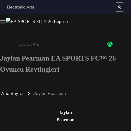
Jaylan Pearman EA SPORTS FC™ 26
Enter a minimum of 3 characters or numbers
Oyuncu Reytingleri
Ana Sayfa
Jaylan Pearman
Jaylan
Pearman