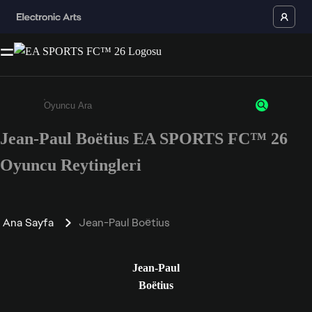
Jean-Paul Boëtius EA SPORTS FC™ 26
Enter a minimum of 3 characters or numbers
Oyuncu Reytingleri
Ana Sayfa
Jean-Paul Boëtius
Jean-Paul
Boëtius