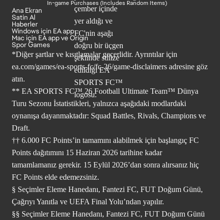
In-game Purchases (Includes Random Items)
Ana Ekran
Satin Al
Haberler
Windows için EA app
Mac için EA app ve Origin
Spor Games
*Diğer şartlar ve kısıtlamalar geçerlidir. Ayrıntılar için
ea.com/games/ea-sports-fc/fc-26/game-disclaimers
adresine göz
atın.
** EA SPORTS FC™ 26 Football Ultimate Team™ Dünya
Turu Sezonu İstatistikleri, yalnızca aşağıdaki modlardaki
oynanışa dayanmaktadır: Squad Battles, Rivals, Champions ve
Draft.
†† 6.000 FC Points’in tamamını alabilmek için başlangıç FC
Points dağıtımını 15 Haziran 2026 tarihine kadar
tamamlamanız gerekir. 15 Eylül 2026’dan sonra alırsanız hiç
FC Points elde edemezsiniz.
§ Seçimler Eleme Hanedanı, Fantezi FC, FUT Doğum Günü,
Çağrıyı Yanıtla ve UEFA Final Yolu’ndan yapılır.
§§ Seçimler Eleme Hanedanı, Fantezi FC, FUT Doğum Günü