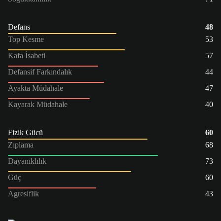
Defans
48
Top Kesme
53
Kafa İsabeti
57
Defansif Farkındalık
44
Ayakta Müdahale
47
Kayarak Müdahale
40
Fizik Gücü
60
Zıplama
68
Dayanıklılık
73
Güç
60
Agresiflik
43