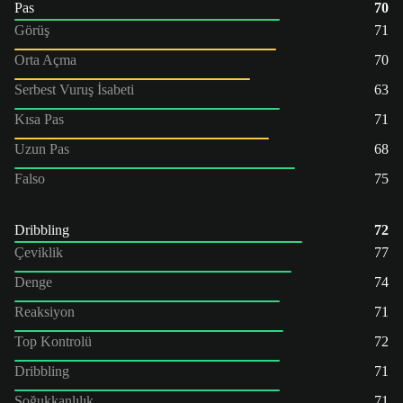
Pas
70
Görüş
71
Orta Açma
70
Serbest Vuruş İsabeti
63
Kısa Pas
71
Uzun Pas
68
Falso
75
Dribbling
72
Çeviklik
77
Denge
74
Reaksiyon
71
Top Kontrolü
72
Dribbling
71
Soğukkanlılık
71