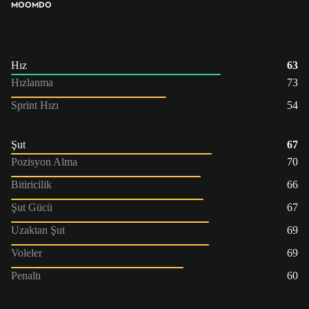
MOO
MDO
Hız
63
Hızlanma
73
Sprint Hızı
54
Şut
67
Pozisyon Alma
70
Bitiricilik
66
Şut Gücü
67
Uzaktan Şut
69
Voleler
69
Penaltı
60