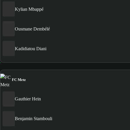
Kylian Mbappé
Ousmane Dembélé
Kadidiatou Diani
FC Metz
Gauthier Hein
Benjamin Stambouli