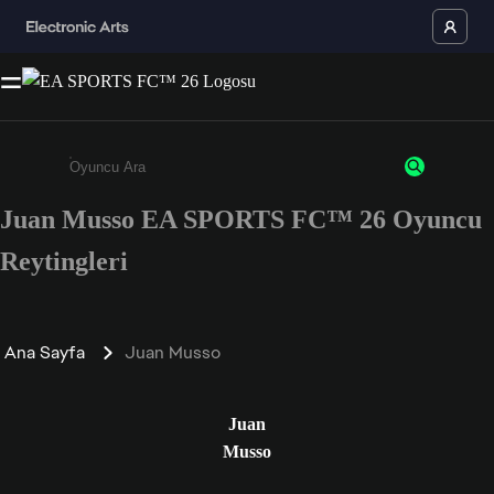
Juan Musso EA SPORTS FC™ 26 Oyuncu
Enter a minimum of 3 characters or numbers
Reytingleri
Ana Sayfa
Juan Musso
Juan
Musso