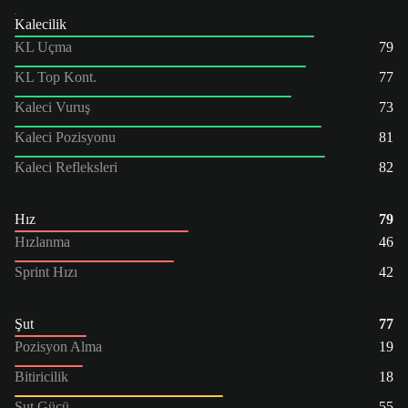
Kalecilik
KL Uçma
79
KL Top Kont.
77
Kaleci Vuruş
73
Kaleci Pozisyonu
81
Kaleci Refleksleri
82
Hız
79
Hızlanma
46
Sprint Hızı
42
Şut
77
Pozisyon Alma
19
Bitiricilik
18
Şut Gücü
55