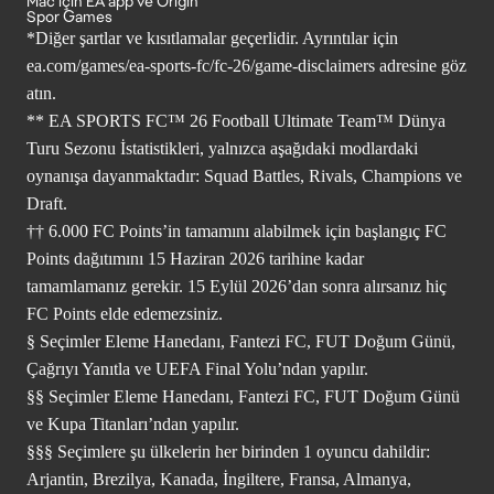
Mac için EA app ve Origin
Spor Games
*Diğer şartlar ve kısıtlamalar geçerlidir. Ayrıntılar için
ea.com/games/ea-sports-fc/fc-26/game-disclaimers
adresine göz
atın.
** EA SPORTS FC™ 26 Football Ultimate Team™ Dünya
Turu Sezonu İstatistikleri, yalnızca aşağıdaki modlardaki
oynanışa dayanmaktadır: Squad Battles, Rivals, Champions ve
Draft.
†† 6.000 FC Points’in tamamını alabilmek için başlangıç FC
Points dağıtımını 15 Haziran 2026 tarihine kadar
tamamlamanız gerekir. 15 Eylül 2026’dan sonra alırsanız hiç
FC Points elde edemezsiniz.
§ Seçimler Eleme Hanedanı, Fantezi FC, FUT Doğum Günü,
Çağrıyı Yanıtla ve UEFA Final Yolu’ndan yapılır.
§§ Seçimler Eleme Hanedanı, Fantezi FC, FUT Doğum Günü
ve Kupa Titanları’ndan yapılır.
§§§ Seçimlere şu ülkelerin her birinden 1 oyuncu dahildir:
Arjantin, Brezilya, Kanada, İngiltere, Fransa, Almanya,