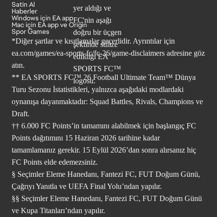
Satin Al
Haberler
Windows için EA app
Mac için EA app ve Origin
Spor Games
*Diğer şartlar ve kısıtlamalar geçerlidir. Ayrıntılar için
ea.com/games/ea-sports-fc/fc-26/game-disclaimers
adresine göz
atın.
** EA SPORTS FC™ 26 Football Ultimate Team™ Dünya
Turu Sezonu İstatistikleri, yalnızca aşağıdaki modlardaki
oynanışa dayanmaktadır: Squad Battles, Rivals, Champions ve
Draft.
†† 6.000 FC Points’in tamamını alabilmek için başlangıç FC
Points dağıtımını 15 Haziran 2026 tarihine kadar
tamamlamanız gerekir. 15 Eylül 2026’dan sonra alırsanız hiç
FC Points elde edemezsiniz.
§ Seçimler Eleme Hanedanı, Fantezi FC, FUT Doğum Günü,
Çağrıyı Yanıtla ve UEFA Final Yolu’ndan yapılır.
§§ Seçimler Eleme Hanedanı, Fantezi FC, FUT Doğum Günü
ve Kupa Titanları’ndan yapılır.