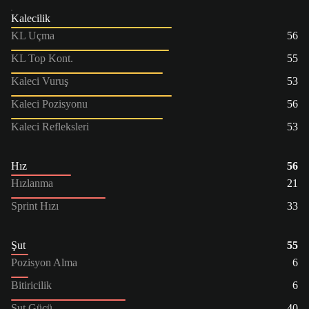
Kalecilik
KL Uçma
56
KL Top Kont.
55
Kaleci Vuruş
53
Kaleci Pozisyonu
56
Kaleci Refleksleri
53
Hız
56
Hızlanma
21
Sprint Hızı
33
Şut
55
Pozisyon Alma
6
Bitiricilik
6
Şut Gücü
40