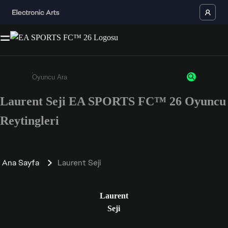
Laurent Seji EA SPORTS FC™ 26 Oyuncu
Enter a minimum of 3 characters or numbers
Reytingleri
Ana Sayfa
Laurent Seji
Laurent
Seji