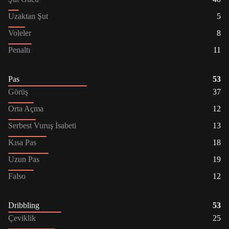
Uzaktan Şut
5
Voleler
8
Penaltı
11
Pas
53
Görüş
37
Orta Açma
12
Serbest Vuruş İsabeti
13
Kısa Pas
18
Uzun Pas
19
Falso
12
Dribbling
53
Çeviklik
25