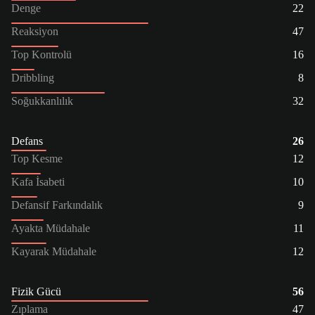
Denge
22
Reaksiyon
47
Top Kontrolü
16
Dribbling
8
Soğukkanlılık
32
Defans
26
Top Kesme
12
Kafa İsabeti
10
Defansif Farkındalık
9
Ayakta Müdahale
11
Kayarak Müdahale
12
Fizik Gücü
56
Zıplama
47