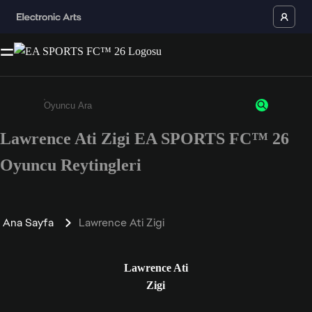
Lawrence Ati Zigi EA SPORTS FC™ 26
Enter a minimum of 3 characters or numbers
Oyuncu Reytingleri
Ana Sayfa
Lawrence Ati Zigi
Lawrence Ati
Zigi