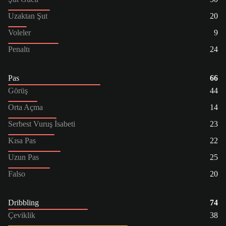
Uzaktan Şut
20
Voleler
9
Penaltı
24
Pas
66
Görüş
44
Orta Açma
14
Serbest Vuruş İsabeti
23
Kısa Pas
22
Uzun Pas
25
Falso
20
Dribbling
74
Çeviklik
38