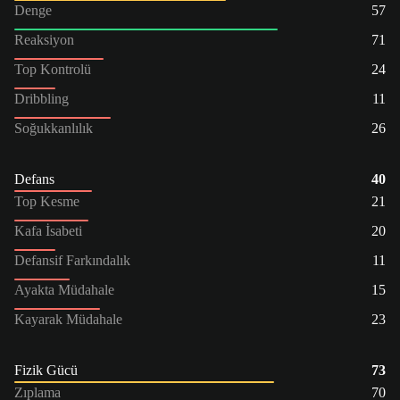
Denge
57
Reaksiyon
71
Top Kontrolü
24
Dribbling
11
Soğukkanlılık
26
Defans
40
Top Kesme
21
Kafa İsabeti
20
Defansif Farkındalık
11
Ayakta Müdahale
15
Kayarak Müdahale
23
Fizik Gücü
73
Zıplama
70