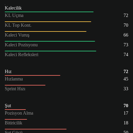
Kalecilik
KL Uçma
72
KL Top Kont.
70
Kaleci Vuruş
66
Kaleci Pozisyonu
73
Kaleci Refleksleri
74
Hız
72
Hızlanma
45
Sprint Hızı
33
Şut
70
Pozisyon Alma
17
Bitiricilik
18
Şut Gücü
50