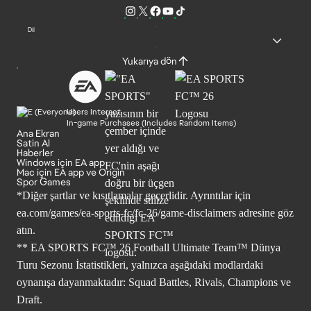
Dil
Yukarıya dön
Users Interact
In-game Purchases (Includes Random Items)
Ana Ekran
Satin Al
Haberler
Windows için EA app
Mac için EA app ve Origin
Spor Games
*Diğer şartlar ve kısıtlamalar geçerlidir. Ayrıntılar için
ea.com/games/ea-sports-fc/fc-26/game-disclaimers
adresine göz
atın.
** EA SPORTS FC™ 26 Football Ultimate Team™ Dünya
Turu Sezonu İstatistikleri, yalnızca aşağıdaki modlardaki
oynanışa dayanmaktadır: Squad Battles, Rivals, Champions ve
Draft.