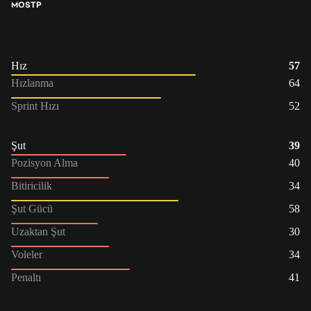
MO
STP
Hız
57
Hızlanma
64
Sprint Hızı
52
Şut
39
Pozisyon Alma
40
Bitiricilik
34
Şut Gücü
58
Uzaktan Şut
30
Voleler
34
Penaltı
41