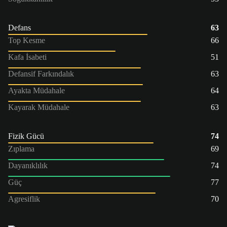
Defans
63
Top Kesme
66
Kafa İsabeti
51
Defansif Farkındalık
63
Ayakta Müdahale
64
Kayarak Müdahale
63
Fizik Gücü
74
Zıplama
69
Dayanıklılık
74
Güç
77
Agresiflik
70