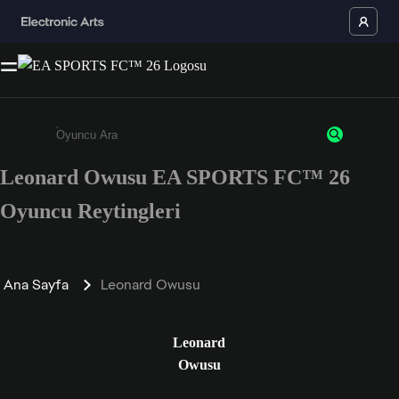
Leonard Owusu EA SPORTS FC™ 26
Enter a minimum of 3 characters or numbers
Oyuncu Reytingleri
Ana Sayfa
Leonard Owusu
Leonard
Owusu