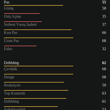
Pas
55
Görüş
58
Orta Açma
35
Serbest Vuruş İsabeti
37
Kısa Pas
66
Uzun Pas
68
Falso
32
Dribbling
62
Çeviklik
68
Denge
68
Reaksiyon
59
Top Kontrolü
63
Dribbling
61
Soğukkanlılık
53