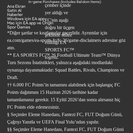
In-game Purchases (Includes Random Items)
Ana Ekran
Satin Al
Haberler
Windows için EA app
Mac için EA app ve Origin
Spor Games
*Diğer şartlar ve kısıtlamalar geçerlidir. Ayrıntılar için
ea.com/games/ea-sports-fc/fc-26/game-disclaimers
adresine göz
atın.
** EA SPORTS FC™ 26 Football Ultimate Team™ Dünya
Turu Sezonu İstatistikleri, yalnızca aşağıdaki modlardaki
oynanışa dayanmaktadır: Squad Battles, Rivals, Champions ve
Draft.
†† 6.000 FC Points’in tamamını alabilmek için başlangıç FC
Points dağıtımını 15 Haziran 2026 tarihine kadar
tamamlamanız gerekir. 15 Eylül 2026’dan sonra alırsanız hiç
FC Points elde edemezsiniz.
§ Seçimler Eleme Hanedanı, Fantezi FC, FUT Doğum Günü,
Çağrıyı Yanıtla ve UEFA Final Yolu’ndan yapılır.
§§ Seçimler Eleme Hanedanı, Fantezi FC, FUT Doğum Günü