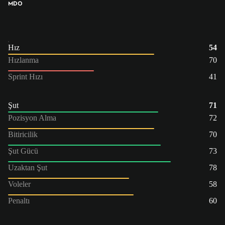
MDO
Hız
54
Hızlanma
70
Sprint Hızı
41
Şut
71
Pozisyon Alma
72
Bitiricilik
70
Şut Gücü
73
Uzaktan Şut
78
Voleler
58
Penaltı
60