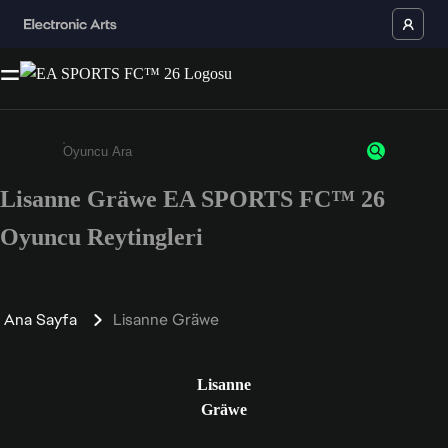
Lisanne Gräwe EA SPORTS FC™ 26
Enter a minimum of 3 characters or numbers
Oyuncu Reytingleri
Ana Sayfa
Lisanne Gräwe
Lisanne
Gräwe