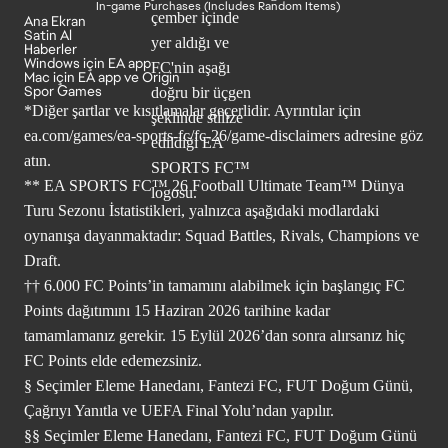
In-game Purchases (Includes Random Items)
Ana Ekran
Satin Al
Haberler
Windows için EA app
Mac için EA app ve Origin
Spor Games
*Diğer şartlar ve kısıtlamalar geçerlidir. Ayrıntılar için
ea.com/games/ea-sports-fc/fc-26/game-disclaimers
adresine göz
atın.
** EA SPORTS FC™ 26 Football Ultimate Team™ Dünya
Turu Sezonu İstatistikleri, yalnızca aşağıdaki modlardaki
oynanışa dayanmaktadır: Squad Battles, Rivals, Champions ve
Draft.
†† 6.000 FC Points’in tamamını alabilmek için başlangıç FC
Points dağıtımını 15 Haziran 2026 tarihine kadar
tamamlamanız gerekir. 15 Eylül 2026’dan sonra alırsanız hiç
FC Points elde edemezsiniz.
§ Seçimler Eleme Hanedanı, Fantezi FC, FUT Doğum Günü,
Çağrıyı Yanıtla ve UEFA Final Yolu’ndan yapılır.
§§ Seçimler Eleme Hanedanı, Fantezi FC, FUT Doğum Günü