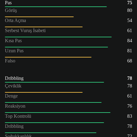
Pas
75
Görüş
80
Orta Açma
54
Serbest Vuruş İsabeti
61
Kısa Pas
84
Uzun Pas
81
Falso
68
Dribbling
78
Çeviklik
78
Denge
61
Reaksiyon
76
Top Kontrolü
83
Dribbling
78
Soğukkanlılık
72