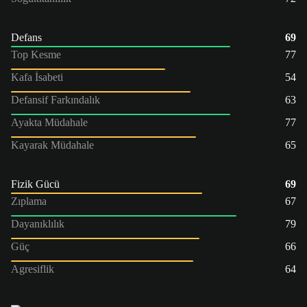
Defans
69
Top Kesme
77
Kafa İsabeti
54
Defansif Farkındalık
63
Ayakta Müdahale
77
Kayarak Müdahale
65
Fizik Gücü
69
Zıplama
67
Dayanıklılık
79
Güç
66
Agresiflik
64