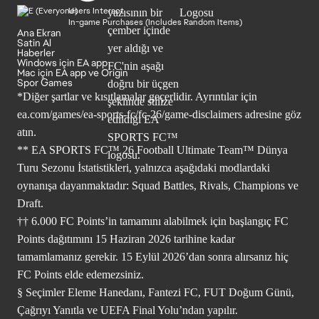
Users Interact
In-game Purchases (Includes Random Items)
Ana Ekran
Satin Al
Haberler
Windows için EA app
Mac için EA app ve Origin
Spor Games
*Diğer şartlar ve kısıtlamalar geçerlidir. Ayrıntılar için
ea.com/games/ea-sports-fc/fc-26/game-disclaimers
adresine göz
atın.
** EA SPORTS FC™ 26 Football Ultimate Team™ Dünya
Turu Sezonu İstatistikleri, yalnızca aşağıdaki modlardaki
oynanışa dayanmaktadır: Squad Battles, Rivals, Champions ve
Draft.
†† 6.000 FC Points’in tamamını alabilmek için başlangıç FC
Points dağıtımını 15 Haziran 2026 tarihine kadar
tamamlamanız gerekir. 15 Eylül 2026’dan sonra alırsanız hiç
FC Points elde edemezsiniz.
§ Seçimler Eleme Hanedanı, Fantezi FC, FUT Doğum Günü,
Çağrıyı Yanıtla ve UEFA Final Yolu’ndan yapılır.