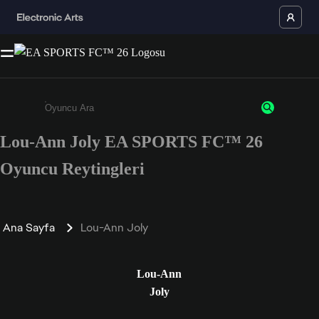
Lou-Ann Joly EA SPORTS FC™ 26
Enter a minimum of 3 characters or numbers
Oyuncu Reytingleri
Ana Sayfa
Lou-Ann Joly
Lou-Ann
Joly