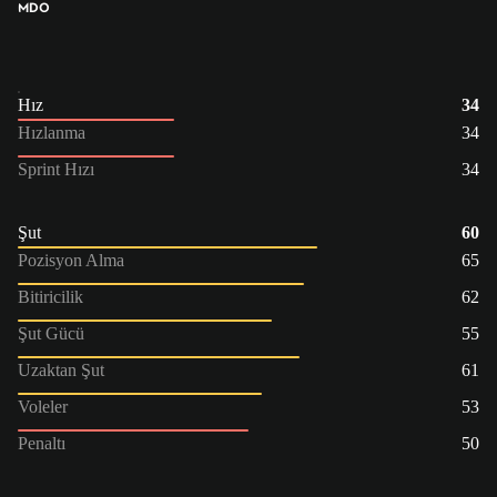
MDO
Hız
34
Hızlanma
34
Sprint Hızı
34
Şut
60
Pozisyon Alma
65
Bitiricilik
62
Şut Gücü
55
Uzaktan Şut
61
Voleler
53
Penaltı
50