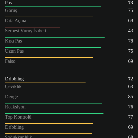
Pas
73
Görüş
75
Orta Açma
69
Serbest Vuruş İsabeti
43
Kısa Pas
78
Uzun Pas
75
Falso
69
Dribbling
72
Çeviklik
63
Denge
85
Reaksiyon
76
Top Kontrolü
77
Dribbling
69
Soğukkanlılık
68