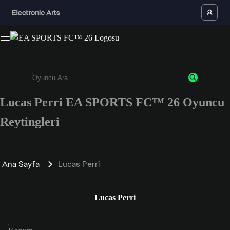
Lucas Perri EA SPORTS FC™ 26 Oyuncu
Enter a minimum of 3 characters or numbers
Reytingleri
Ana Sayfa
Lucas Perri
Lucas Perri