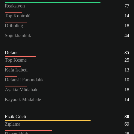
Reaksiyon
77
Top Kontrolü
14
Dribbling
18
Soğukkanlılık
44
Defans
35
Top Kesme
25
Kafa İsabeti
13
Defansif Farkındalık
10
Ayakta Müdahale
18
Kayarak Müdahale
14
Fizik Gücü
80
Zıplama
69
Dayanıklılık
38