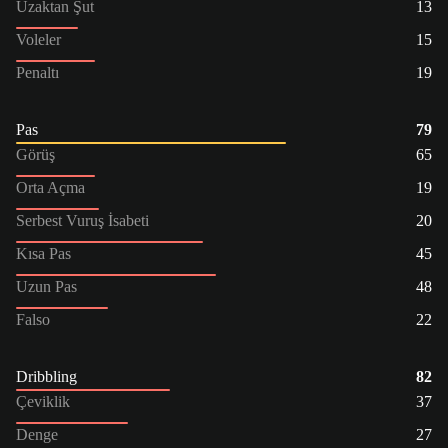
Uzaktan Şut
13
Voleler
15
Penaltı
19
Pas
79
Görüş
65
Orta Açma
19
Serbest Vuruş İsabeti
20
Kısa Pas
45
Uzun Pas
48
Falso
22
Dribbling
82
Çeviklik
37
Denge
27