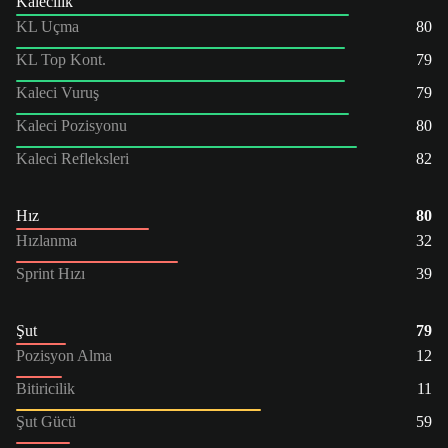
Kalecilik
KL Uçma
80
KL Top Kont.
79
Kaleci Vuruş
79
Kaleci Pozisyonu
80
Kaleci Refleksleri
82
Hız
80
Hızlanma
32
Sprint Hızı
39
Şut
79
Pozisyon Alma
12
Bitiricilik
11
Şut Gücü
59