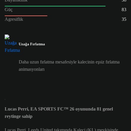
Güç
83
Agresiflik
35
Uzağa Fırlatma
Daha uzun fırlatma mesafesiyle kalecinin eşsiz fırlatma
animasyonları
Lucas Perri, EA SPORTS FC™ 26 oyununda 81 genel
reytinge sahip
Lucas Perri, Leeds United takımında Kaleci (KL) mevkisinde