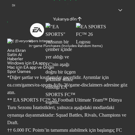
Dil
Yukarıya dön
Users Interact
In-game Purchases (Includes Random Items)
Ana Ekran
Satin Al
Haberler
Windows için EA app
Mac için EA app ve Origin
Spor Games
*Diğer şartlar ve kısıtlamalar geçerlidir. Ayrıntılar için
ea.com/games/ea-sports-fc/fc-26/game-disclaimers
adresine göz
atın.
** EA SPORTS FC™ 26 Football Ultimate Team™ Dünya
Turu Sezonu İstatistikleri, yalnızca aşağıdaki modlardaki
oynanışa dayanmaktadır: Squad Battles, Rivals, Champions ve
Draft.
†† 6.000 FC Points’in tamamını alabilmek için başlangıç FC