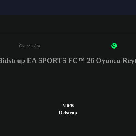
Bidstrup EA SPORTS FC™ 26 Oyuncu Reyti
Enter a minimum of 3 characters or numbers
Mads
Bidstrup