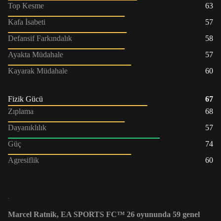
Top Kesme
63
Kafa İsabeti
57
Defansif Farkındalık
58
Ayakta Müdahale
57
Kayarak Müdahale
60
Fizik Gücü
67
Zıplama
68
Dayanıklılık
57
Güç
74
Agresiflik
60
Marcel Ratnik, EA SPORTS FC™ 26 oyununda 59 genel