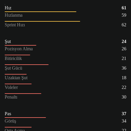
Hız
61
Hızlanma
59
Sprint Hızı
62
Şut
24
Pozisyon Alma
26
Bitiricilik
21
Şut Gücü
36
Uzaktan Şut
18
Voleler
22
Penaltı
30
Pas
37
Görüş
34
Orta Açma
22