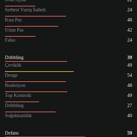
Serbest Vuruş İsabeti
24
Kısa Pas
48
Uzun Pas
42
Falso
24
Dribbling
39
Çeviklik
49
Denge
54
Reaksiyon
48
Top Kontrolü
49
Dribbling
27
Soğukkanlılık
40
Defans
59