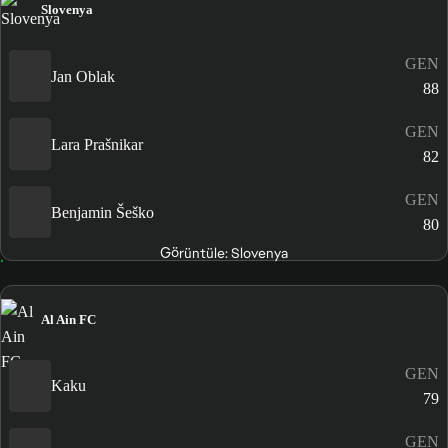
Slovenya
GEN
Jan Oblak
88
GEN
Lara Prašnikar
82
GEN
Benjamin Šeško
80
Görüntüle: Slovenya
Al Ain FC
GEN
Kaku
79
GEN