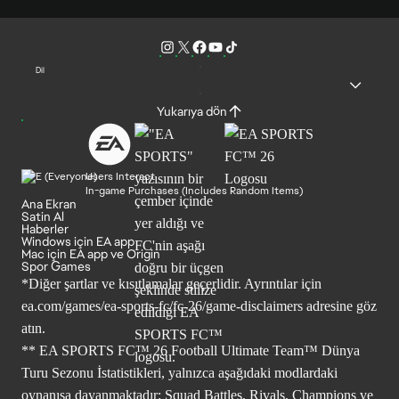
Dil
Yukarıya dön
Users Interact
In-game Purchases (Includes Random Items)
Ana Ekran
Satin Al
Haberler
Windows için EA app
Mac için EA app ve Origin
Spor Games
*Diğer şartlar ve kısıtlamalar geçerlidir. Ayrıntılar için
ea.com/games/ea-sports-fc/fc-26/game-disclaimers
adresine göz
atın.
** EA SPORTS FC™ 26 Football Ultimate Team™ Dünya
Turu Sezonu İstatistikleri, yalnızca aşağıdaki modlardaki
oynanışa dayanmaktadır: Squad Battles, Rivals, Champions ve