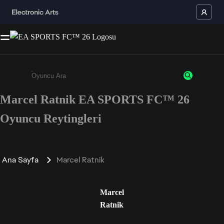
Marcel Ratnik EA SPORTS FC™ 26
Enter a minimum of 3 characters or numbers
Oyuncu Reytingleri
Ana Sayfa
Marcel Ratnik
Marcel
Ratnik