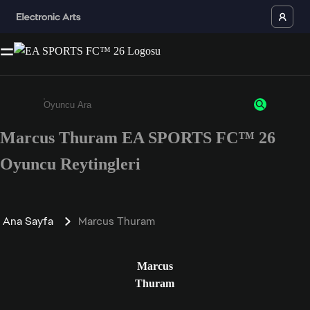
Marcus Thuram EA SPORTS FC™ 26
Enter a minimum of 3 characters or numbers
Oyuncu Reytingleri
Ana Sayfa
Marcus Thuram
Marcus
Thuram