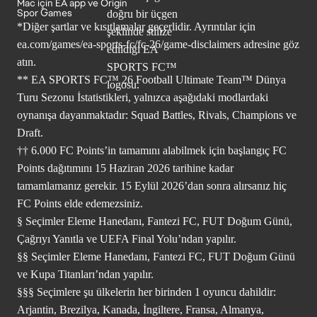
Mac için EA app ve Origin
Spor Games
*Diğer şartlar ve kısıtlamalar geçerlidir. Ayrıntılar için
ea.com/games/ea-sports-fc/fc-26/game-disclaimers
adresine göz
atın.
** EA SPORTS FC™ 26 Football Ultimate Team™ Dünya
Turu Sezonu İstatistikleri, yalnızca aşağıdaki modlardaki
oynanışa dayanmaktadır: Squad Battles, Rivals, Champions ve
Draft.
†† 6.000 FC Points’in tamamını alabilmek için başlangıç FC
Points dağıtımını 15 Haziran 2026 tarihine kadar
tamamlamanız gerekir. 15 Eylül 2026’dan sonra alırsanız hiç
FC Points elde edemezsiniz.
§ Seçimler Eleme Hanedanı, Fantezi FC, FUT Doğum Günü,
Çağrıyı Yanıtla ve UEFA Final Yolu’ndan yapılır.
§§ Seçimler Eleme Hanedanı, Fantezi FC, FUT Doğum Günü
ve Kupa Titanları’ndan yapılır.
§§§ Seçimlere şu ülkelerin her birinden 1 oyuncu dahildir:
Arjantin, Brezilya, Kanada, İngiltere, Fransa, Almanya,