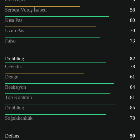
Serbest Vuruş İsabeti
58
Kısa Pas
80
Uzun Pas
70
Falso
73
Dribbling
82
Çeviklik
78
Denge
61
Reaksiyon
84
Top Kontrolü
81
Dribbling
85
Soğukkanlılık
78
Defans
50