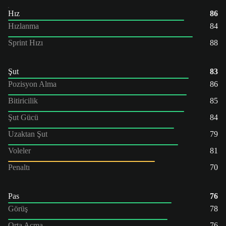
Hız
86
Hızlanma
84
Sprint Hızı
88
Şut
83
Pozisyon Alma
86
Bitiricilik
85
Şut Gücü
84
Uzaktan Şut
79
Voleler
81
Penaltı
70
Pas
76
Görüş
78
Orta Açma
76