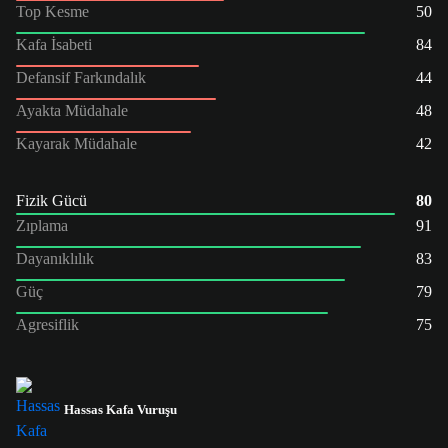
Top Kesme
50
Kafa İsabeti
84
Defansif Farkındalık
44
Ayakta Müdahale
48
Kayarak Müdahale
42
Fizik Gücü
80
Zıplama
91
Dayanıklılık
83
Güç
79
Agresiflik
75
Hassas Kafa Vuruşu