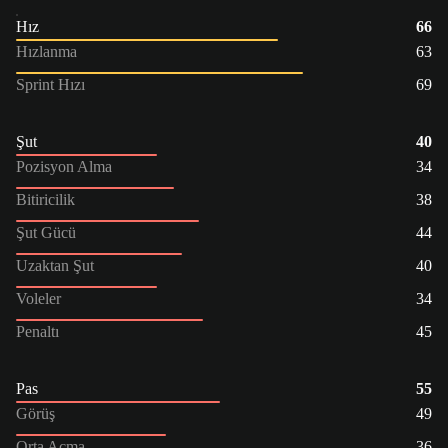
Hız
66
Hızlanma
63
Sprint Hızı
69
Şut
40
Pozisyon Alma
34
Bitiricilik
38
Şut Gücü
44
Uzaktan Şut
40
Voleler
34
Penaltı
45
Pas
55
Görüş
49
Orta Açma
36