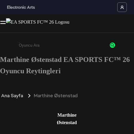
Marthine Østenstad EA SPORTS FC™ 26
Enter a minimum of 3 characters or numbers
Oyuncu Reytingleri
Ana Sayfa
Marthine Østenstad
Marthine
Østenstad