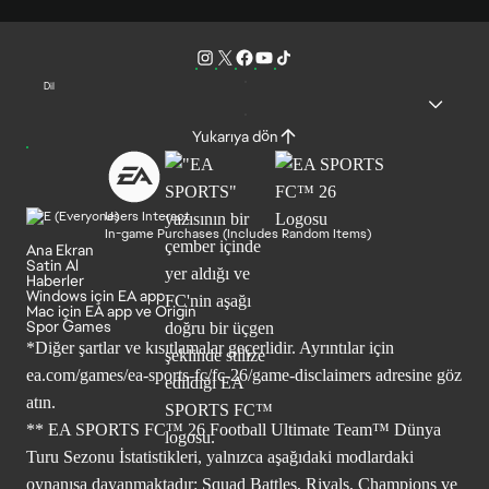
Dil
Yukarıya dön
Users Interact
In-game Purchases (Includes Random Items)
Ana Ekran
Satin Al
Haberler
Windows için EA app
Mac için EA app ve Origin
Spor Games
*Diğer şartlar ve kısıtlamalar geçerlidir. Ayrıntılar için
ea.com/games/ea-sports-fc/fc-26/game-disclaimers
adresine göz
atın.
** EA SPORTS FC™ 26 Football Ultimate Team™ Dünya
Turu Sezonu İstatistikleri, yalnızca aşağıdaki modlardaki
oynanışa dayanmaktadır: Squad Battles, Rivals, Champions ve