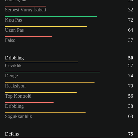
Serbest Vuruş İsabeti
32
Kısa Pas
72
Uzun Pas
64
Falso
37
Dribbling
50
Çeviklik
57
Denge
74
Reaksiyon
70
Top Kontrolü
56
Dribbling
38
Soğukkanlılık
63
Defans
75