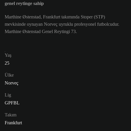
genel reytinge sahip
Marthine Østenstad, Frankfurt takımında Stoper (STP)
mevkisinde oynayan Norveç uyruklu profesyonel futbolcudur.
Marthine Østenstad Genel Reytingi 73.
Yaş
25
Ülke
Norveç
Lig
GPFBL
Takım
Frankfurt