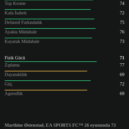
Top Kesme
74
Kafa İsabeti
72
Defansif Farkındalık
75
Ayakta Müdahale
76
Kayarak Müdahale
73
Fizik Gücü
71
Zıplama
77
Dayanıklılık
69
Güç
72
Agresiflik
69
Marthine Østenstad, EA SPORTS FC™ 26 oyununda 73