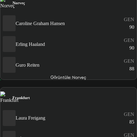
Norveç
GEN
Caroline Graham Hansen
90
GEN
Erling Haaland
90
GEN
Guro Reiten
88
Görüntüle: Norveç
Frankfurt
GEN
Laura Freigang
85
GEN