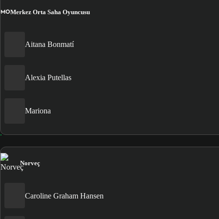
MO
Merkez Orta Saha Oyuncusu
Aitana Bonmatí
Alexia Putellas
Mariona
Norveç
Caroline Graham Hansen