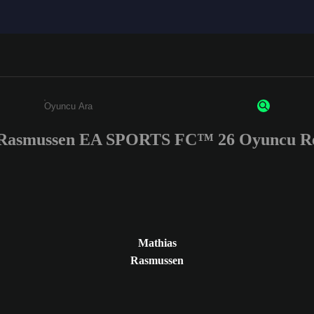
 Rasmussen EA SPORTS FC™ 26 Oyuncu Rey
Enter a minimum of 3 characters or numbers
Mathias
Rasmussen