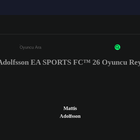
 Adolfsson EA SPORTS FC™ 26 Oyuncu Reyt
Enter a minimum of 3 characters or numbers
Mattis
Adolfsson