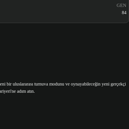
GEN
84
i bir uluslararası turnuva modunu ve oynayabileceğin yeni gerçekçi
iyeri'ne adım atın.