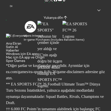
Dil
Yukarıya dön
Users Interact
In-game Purchases (Includes Random Items)
Ana Ekran
Satin Al
Haberler
Windows için EA app
Mac için EA app ve Origin
Spor Games
*Diğer şartlar ve kısıtlamalar geçerlidir. Ayrıntılar için
ea.com/games/ea-sports-fc/fc-26/game-disclaimers
adresine göz
atın.
** EA SPORTS FC™ 26 Football Ultimate Team™ Dünya
Turu Sezonu İstatistikleri, yalnızca aşağıdaki modlardaki
oynanışa dayanmaktadır: Squad Battles, Rivals, Champions ve
Draft.
†† 6.000 FC Points’in tamamını alabilmek için başlangıç FC