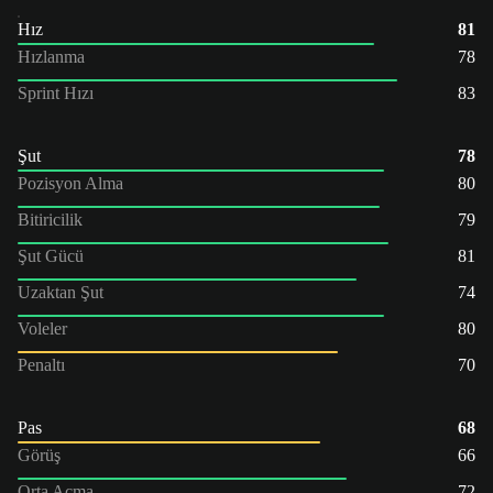
Hız
81
Hızlanma
78
Sprint Hızı
83
Şut
78
Pozisyon Alma
80
Bitiricilik
79
Şut Gücü
81
Uzaktan Şut
74
Voleler
80
Penaltı
70
Pas
68
Görüş
66
Orta Açma
72