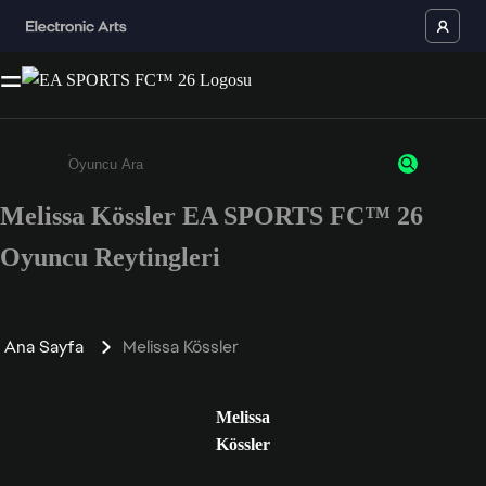
Melissa Kössler EA SPORTS FC™ 26
Enter a minimum of 3 characters or numbers
Oyuncu Reytingleri
Ana Sayfa
Melissa Kössler
Melissa
Kössler