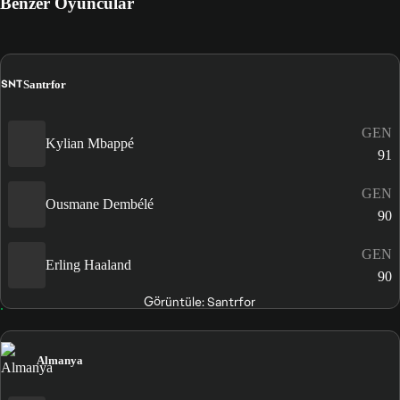
Benzer Oyuncular
SNT
Santrfor
GEN
Kylian Mbappé
91
GEN
Ousmane Dembélé
90
GEN
Erling Haaland
90
Görüntüle: Santrfor
Almanya