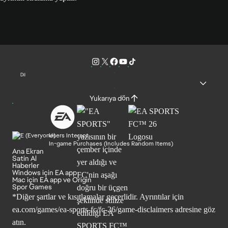
Dil
Yukarıya dön
Users Interact
In-game Purchases (Includes Random Items)
Ana Ekran
Satin Al
Haberler
Windows için EA app
Mac için EA app ve Origin
Spor Games
*Diğer şartlar ve kısıtlamalar geçerlidir. Ayrıntılar için
ea.com/games/ea-sports-fc/fc-26/game-disclaimers
adresine göz
atın.