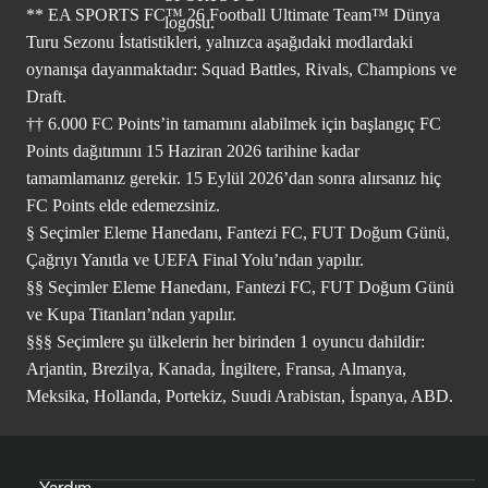
** EA SPORTS FC™ 26 Football Ultimate Team™ Dünya
Turu Sezonu İstatistikleri, yalnızca aşağıdaki modlardaki
oynanışa dayanmaktadır: Squad Battles, Rivals, Champions ve
Draft.
†† 6.000 FC Points’in tamamını alabilmek için başlangıç FC
Points dağıtımını 15 Haziran 2026 tarihine kadar
tamamlamanız gerekir. 15 Eylül 2026’dan sonra alırsanız hiç
FC Points elde edemezsiniz.
§ Seçimler Eleme Hanedanı, Fantezi FC, FUT Doğum Günü,
Çağrıyı Yanıtla ve UEFA Final Yolu’ndan yapılır.
§§ Seçimler Eleme Hanedanı, Fantezi FC, FUT Doğum Günü
ve Kupa Titanları’ndan yapılır.
§§§ Seçimlere şu ülkelerin her birinden 1 oyuncu dahildir:
Arjantin, Brezilya, Kanada, İngiltere, Fransa, Almanya,
Meksika, Hollanda, Portekiz, Suudi Arabistan, İspanya, ABD.
Yardım