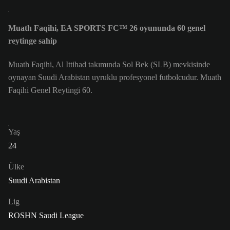
Muath Faqihi, EA SPORTS FC™ 26 oyununda 60 genel
reytinge sahip
Muath Faqihi, Al Ittihad takımında Sol Bek (SLB) mevkisinde
oynayan Suudi Arabistan uyruklu profesyonel futbolcudur. Muath
Faqihi Genel Reytingi 60.
Yaş
24
Ülke
Suudi Arabistan
Lig
ROSHN Saudi League