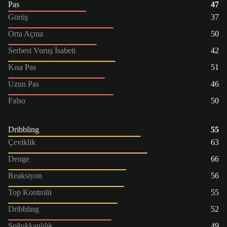
Pas
47
Görüş
37
Orta Açma
50
Serbest Vuruş İsabeti
42
Kısa Pas
51
Uzun Pas
46
Falso
50
Dribbling
55
Çeviklik
63
Denge
66
Reaksiyon
56
Top Kontrolü
55
Dribbling
52
Soğukkanlılık
49