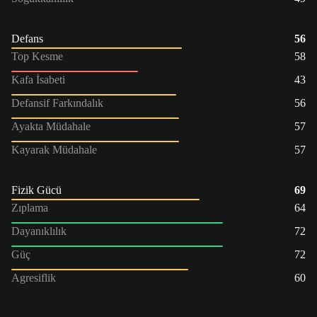
Defans
56
Top Kesme
58
Kafa İsabeti
43
Defansif Farkındalık
56
Ayakta Müdahale
57
Kayarak Müdahale
57
Fizik Gücü
69
Zıplama
64
Dayanıklılık
72
Güç
72
Agresiflik
60