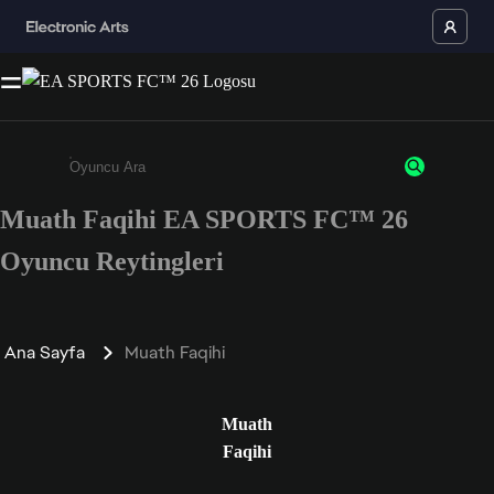
Muath Faqihi EA SPORTS FC™ 26
Enter a minimum of 3 characters or numbers
Oyuncu Reytingleri
Ana Sayfa
Muath Faqihi
Muath
Faqihi