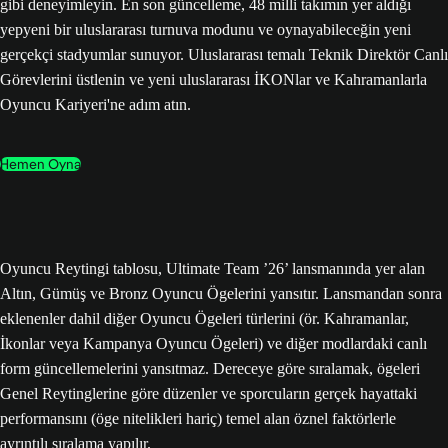
gibi deneyimleyin. En son güncelleme, 48 milli takımın yer aldığı
yepyeni bir uluslararası turnuva modunu ve oynayabileceğin yeni
gerçekçi stadyumlar sunuyor. Uluslararası temalı Teknik Direktör Canlı
Görevlerini üstlenin ve yeni uluslararası İKONlar ve Kahramanlarla
Oyuncu Kariyeri'ne adım atın.
Hemen Oyna
Oyuncu Reytingi tablosu, Ultimate Team ’26’ lansmanında yer alan
Altın, Gümüş ve Bronz Oyuncu Ögelerini yansıtır. Lansmandan sonra
eklenenler dahil diğer Oyuncu Ögeleri türlerini (ör. Kahramanlar,
İkonlar veya Kampanya Oyuncu Ögeleri) ve diğer modlardaki canlı
form güncellemelerini yansıtmaz. Dereceye göre sıralamak, ögeleri
Genel Reytinglerine göre düzenler ve sporcuların gerçek hayattaki
performansını (öge nitelikleri hariç) temel alan öznel faktörlerle
ayrıntılı sıralama yapılır.