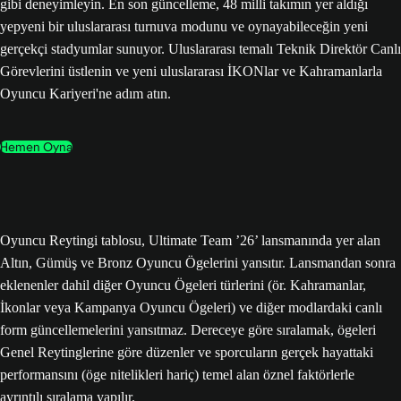
gibi deneyimleyin. En son güncelleme, 48 milli takımın yer aldığı
yepyeni bir uluslararası turnuva modunu ve oynayabileceğin yeni
gerçekçi stadyumlar sunuyor. Uluslararası temalı Teknik Direktör Canlı
Görevlerini üstlenin ve yeni uluslararası İKONlar ve Kahramanlarla
Oyuncu Kariyeri'ne adım atın.
Hemen Oyna
Oyuncu Reytingi tablosu, Ultimate Team ’26’ lansmanında yer alan
Altın, Gümüş ve Bronz Oyuncu Ögelerini yansıtır. Lansmandan sonra
eklenenler dahil diğer Oyuncu Ögeleri türlerini (ör. Kahramanlar,
İkonlar veya Kampanya Oyuncu Ögeleri) ve diğer modlardaki canlı
form güncellemelerini yansıtmaz. Dereceye göre sıralamak, ögeleri
Genel Reytinglerine göre düzenler ve sporcuların gerçek hayattaki
performansını (öge nitelikleri hariç) temel alan öznel faktörlerle
ayrıntılı sıralama yapılır.