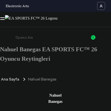
Nahuel Banegas EA SPORTS FC™ 26
Enter a minimum of 3 characters or numbers
Oyuncu Reytingleri
Ana Sayfa
Nahuel Banegas
Nahuel
Banegas