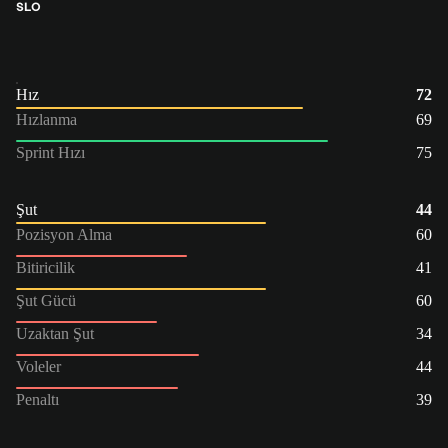
SLO
Hız
72
Hızlanma
69
Sprint Hızı
75
Şut
44
Pozisyon Alma
60
Bitiricilik
41
Şut Gücü
60
Uzaktan Şut
34
Voleler
44
Penaltı
39