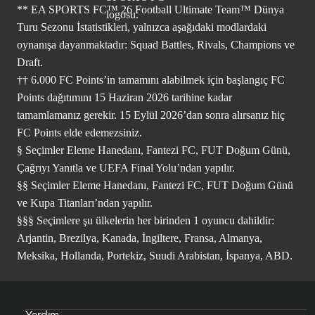
** EA SPORTS FC™ 26 Football Ultimate Team™ Dünya
Turu Sezonu İstatistikleri, yalnızca aşağıdaki modlardaki
oynanışa dayanmaktadır: Squad Battles, Rivals, Champions ve
Draft.
†† 6.000 FC Points’in tamamını alabilmek için başlangıç FC
Points dağıtımını 15 Haziran 2026 tarihine kadar
tamamlamanız gerekir. 15 Eylül 2026’dan sonra alırsanız hiç
FC Points elde edemezsiniz.
§ Seçimler Eleme Hanedanı, Fantezi FC, FUT Doğum Günü,
Çağrıyı Yanıtla ve UEFA Final Yolu’ndan yapılır.
§§ Seçimler Eleme Hanedanı, Fantezi FC, FUT Doğum Günü
ve Kupa Titanları’ndan yapılır.
§§§ Seçimlere şu ülkelerin her birinden 1 oyuncu dahildir:
Arjantin, Brezilya, Kanada, İngiltere, Fransa, Almanya,
Meksika, Hollanda, Portekiz, Suudi Arabistan, İspanya, ABD.
Yardım