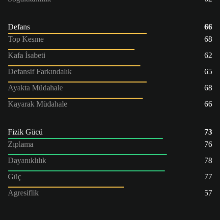
Defans
66
Top Kesme
68
Kafa İsabeti
62
Defansif Farkındalık
65
Ayakta Müdahale
68
Kayarak Müdahale
66
Fizik Gücü
73
Zıplama
76
Dayanıklılık
78
Güç
77
Agresiflik
57