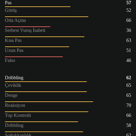
Pas
57
Görüş
52
Orta Açma
66
Serbest Vuruş İsabeti
36
Kısa Pas
63
Uzun Pas
51
Falso
46
Dribbling
62
Çeviklik
65
Denge
65
Reaksiyon
70
Top Kontrolü
66
Dribbling
58
Soğukkanlılık
62