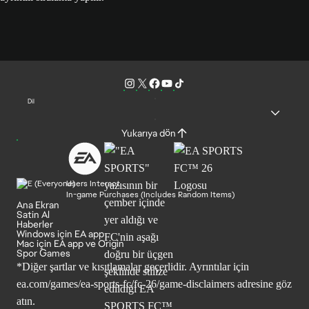
Dil
Yukarıya dön
Users Interact
In-game Purchases (Includes Random Items)
Ana Ekran
Satin Al
Haberler
Windows için EA app
Mac için EA app ve Origin
Spor Games
*Diğer şartlar ve kısıtlamalar geçerlidir. Ayrıntılar için
ea.com/games/ea-sports-fc/fc-26/game-disclaimers
adresine göz
atın.