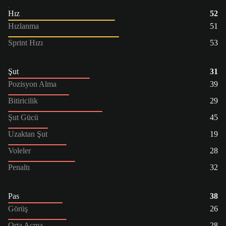
Hız
52
Hızlanma
51
Sprint Hızı
53
Şut
31
Pozisyon Alma
39
Bitiricilik
29
Şut Gücü
45
Uzaktan Şut
19
Voleler
28
Penaltı
32
Pas
38
Görüş
26
Orta Açma
28