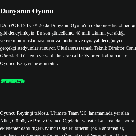
Dünyanın Oyunu
EA SPORTS FC™ 26'da Dünyanın Oyunu'nu daha önce hiç olmadığı
gibi deneyimleyin. En son güncelleme, 48 milli takımın yer aldığı
yepyeni bir uluslararası turnuva modunu ve oynayabileceğin yeni
gerçekçi stadyumlar sunuyor. Uluslararası temalı Teknik Direktör Canlı
Görevlerini üstlenin ve yeni uluslararası İKONlar ve Kahramanlarla
Oyuncu Kariyeri'ne adım atın.
Hemen Oyna
Oyuncu Reytingi tablosu, Ultimate Team ’26’ lansmanında yer alan
Altın, Gümüş ve Bronz Oyuncu Ögelerini yansıtır. Lansmandan sonra
eklenenler dahil diğer Oyuncu Ögeleri türlerini (ör. Kahramanlar,
İkonlar veya Kampanya Oyuncu Ögeleri) ve diğer modlardaki canlı