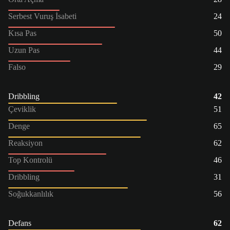
Serbest Vuruş İsabeti
24
Kısa Pas
50
Uzun Pas
44
Falso
29
Dribbling
42
Çeviklik
51
Denge
65
Reaksiyon
62
Top Kontrolü
46
Dribbling
31
Soğukkanlılık
56
Defans
62