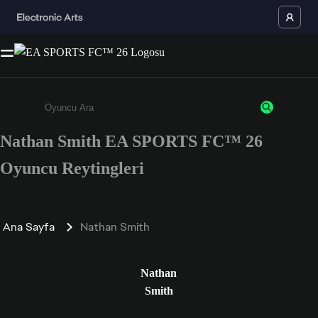
Nathan Smith EA SPORTS FC™ 26
Enter a minimum of 3 characters or numbers
Oyuncu Reytingleri
Ana Sayfa
Nathan Smith
Nathan
Smith