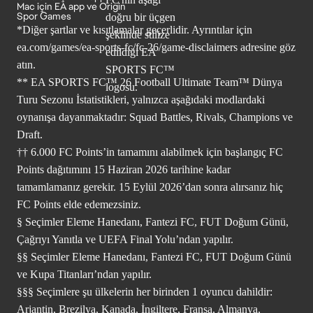
Mac için EA app ve Origin
Spor Games
*Diğer şartlar ve kısıtlamalar geçerlidir. Ayrıntılar için
ea.com/games/ea-sports-fc/fc-26/game-disclaimers
adresine göz
atın.
** EA SPORTS FC™ 26 Football Ultimate Team™ Dünya
Turu Sezonu İstatistikleri, yalnızca aşağıdaki modlardaki
oynanışa dayanmaktadır: Squad Battles, Rivals, Champions ve
Draft.
†† 6.000 FC Points’in tamamını alabilmek için başlangıç FC
Points dağıtımını 15 Haziran 2026 tarihine kadar
tamamlamanız gerekir. 15 Eylül 2026’dan sonra alırsanız hiç
FC Points elde edemezsiniz.
§ Seçimler Eleme Hanedanı, Fantezi FC, FUT Doğum Günü,
Çağrıyı Yanıtla ve UEFA Final Yolu’ndan yapılır.
§§ Seçimler Eleme Hanedanı, Fantezi FC, FUT Doğum Günü
ve Kupa Titanları’ndan yapılır.
§§§ Seçimlere şu ülkelerin her birinden 1 oyuncu dahildir:
Arjantin, Brezilya, Kanada, İngiltere, Fransa, Almanya,