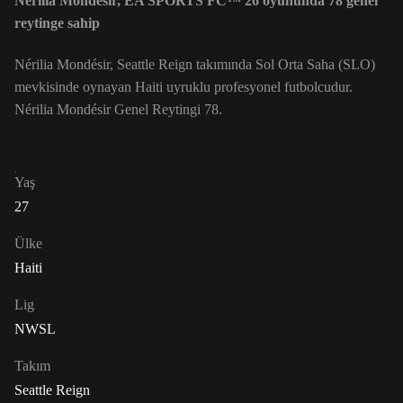
Nérilia Mondésir, EA SPORTS FC™ 26 oyununda 78 genel
reytinge sahip
Nérilia Mondésir, Seattle Reign takımında Sol Orta Saha (SLO)
mevkisinde oynayan Haiti uyruklu profesyonel futbolcudur.
Nérilia Mondésir Genel Reytingi 78.
Yaş
27
Ülke
Haiti
Lig
NWSL
Takım
Seattle Reign