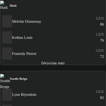
Haiti
GEN
Melchie Dumornay
86
GEN
Kethna Louis
76
GEN
Frantzdy Pierrot
72
Görüntüle: Haiti
Seattle Reign
GEN
Lynn Biyendolo
82