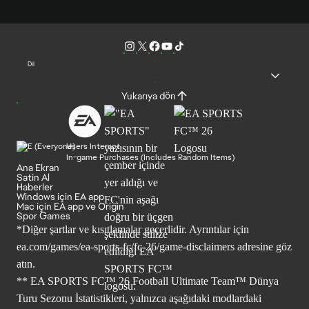
Dil
Yukarıya dön
Users Interact
In-game Purchases (Includes Random Items)
Ana Ekran
Satin Al
Haberler
Windows için EA app
Mac için EA app ve Origin
Spor Games
*Diğer şartlar ve kısıtlamalar geçerlidir. Ayrıntılar için
ea.com/games/ea-sports-fc/fc-26/game-disclaimers
adresine göz
atın.
** EA SPORTS FC™ 26 Football Ultimate Team™ Dünya
Turu Sezonu İstatistikleri, yalnızca aşağıdaki modlardaki