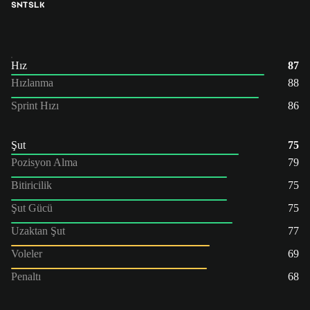
SNT
SLK
Hız
87
Hızlanma
88
Sprint Hızı
86
Şut
75
Pozisyon Alma
79
Bitiricilik
75
Şut Gücü
75
Uzaktan Şut
77
Voleler
69
Penaltı
68