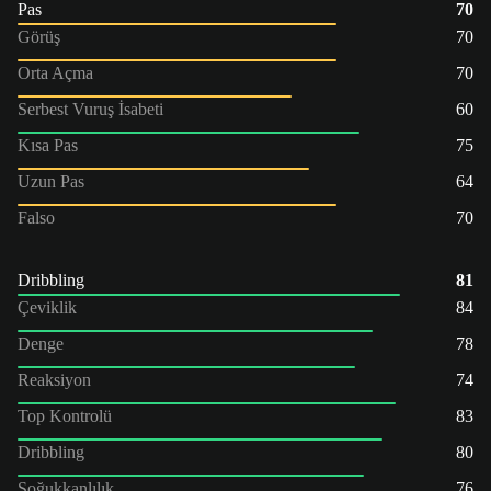
Pas
70
Görüş
70
Orta Açma
70
Serbest Vuruş İsabeti
60
Kısa Pas
75
Uzun Pas
64
Falso
70
Dribbling
81
Çeviklik
84
Denge
78
Reaksiyon
74
Top Kontrolü
83
Dribbling
80
Soğukkanlılık
76