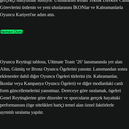
gerçekçi stadyumlar sunuyor. Uluslararası temalı Teknik Direktör Canlı
Görevlerini üstlenin ve yeni uluslararası İKONlar ve Kahramanlarla
Oyuncu Kariyeri'ne adım atın.
Hemen Oyna
Oyuncu Reytingi tablosu, Ultimate Team ’26’ lansmanında yer alan
Altın, Gümüş ve Bronz Oyuncu Ögelerini yansıtır. Lansmandan sonra
eklenenler dahil diğer Oyuncu Ögeleri türlerini (ör. Kahramanlar,
İkonlar veya Kampanya Oyuncu Ögeleri) ve diğer modlardaki canlı
form güncellemelerini yansıtmaz. Dereceye göre sıralamak, ögeleri
Genel Reytinglerine göre düzenler ve sporcuların gerçek hayattaki
performansını (öge nitelikleri hariç) temel alan öznel faktörlerle
ayrıntılı sıralama yapılır.