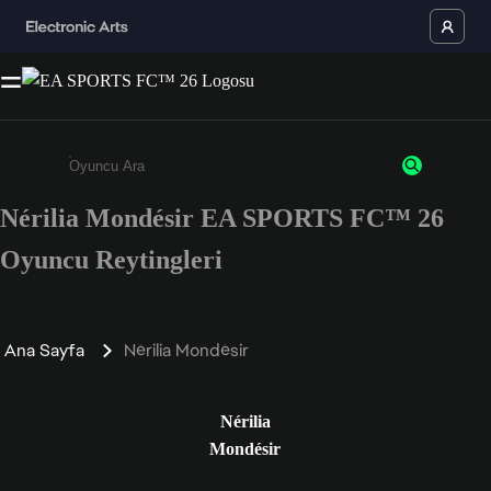
Nérilia Mondésir EA SPORTS FC™ 26
Enter a minimum of 3 characters or numbers
Oyuncu Reytingleri
Ana Sayfa
Nérilia Mondésir
Nérilia
Mondésir