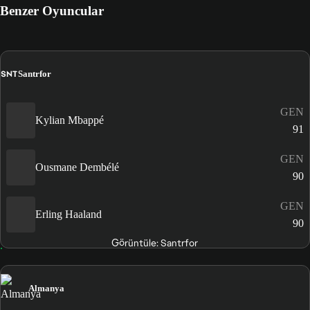
Benzer Oyuncular
SNT
Santrfor
GEN
Kylian Mbappé
91
GEN
Ousmane Dembélé
90
GEN
Erling Haaland
90
Görüntüle: Santrfor
Almanya