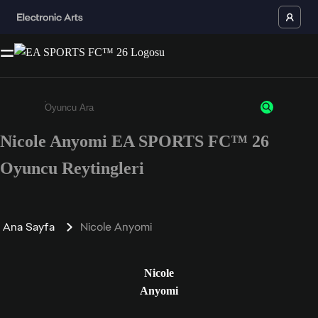
Nicole Anyomi EA SPORTS FC™ 26
Enter a minimum of 3 characters or numbers
Oyuncu Reytingleri
Ana Sayfa
Nicole Anyomi
Nicole
Anyomi