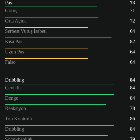
Pas
73
Görüş
71
Orta Açma
72
Serbest Vuruş İsabeti
64
Kısa Pas
82
Uzun Pas
64
Falso
64
Dribbling
84
Çeviklik
84
Denge
84
Reaksiyon
78
Top Kontrolü
86
Dribbling
84
Soğukkanlılık
79