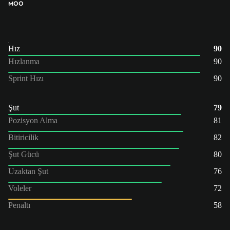
MOO
Hız
90
Hızlanma
90
Sprint Hızı
90
Şut
79
Pozisyon Alma
81
Bitiricilik
82
Şut Gücü
80
Uzaktan Şut
76
Voleler
72
Penaltı
58