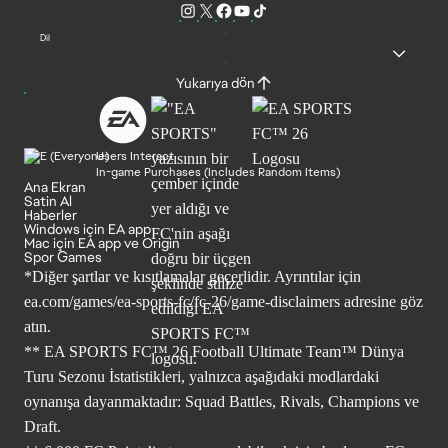
Dil
Yukarıya dön
Users Interact
In-game Purchases (Includes Random Items)
Ana Ekran
Satin Al
Haberler
Windows için EA app
Mac için EA app ve Origin
Spor Games
*Diğer şartlar ve kısıtlamalar geçerlidir. Ayrıntılar için
ea.com/games/ea-sports-fc/fc-26/game-disclaimers
adresine göz
atın.
** EA SPORTS FC™ 26 Football Ultimate Team™ Dünya
Turu Sezonu İstatistikleri, yalnızca aşağıdaki modlardaki
oynanışa dayanmaktadır: Squad Battles, Rivals, Champions ve
Draft.