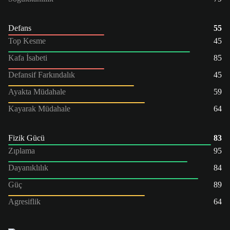
Defans
55
Top Kesme
45
Kafa İsabeti
85
Defansif Farkındalık
45
Ayakta Müdahale
59
Kayarak Müdahale
64
Fizik Gücü
83
Zıplama
95
Dayanıklılık
84
Güç
89
Agresiflik
64