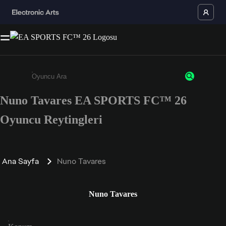
Nuno Tavares EA SPORTS FC™ 26
Enter a minimum of 3 characters or numbers
Oyuncu Reytingleri
Ana Sayfa
Nuno Tavares
Nuno Tavares