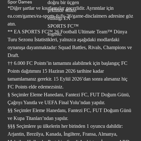
Spor Games
*Diğer şartlar ve kısıtlamalar geçerlidir. Ayrıntılar için
ea.com/games/ea-sports-fc/fc-26/game-disclaimers
adresine göz
atın.
** EA SPORTS FC™ 26 Football Ultimate Team™ Dünya
Turu Sezonu İstatistikleri, yalnızca aşağıdaki modlardaki
oynanışa dayanmaktadır: Squad Battles, Rivals, Champions ve
Draft.
†† 6.000 FC Points’in tamamını alabilmek için başlangıç FC
Points dağıtımını 15 Haziran 2026 tarihine kadar
tamamlamanız gerekir. 15 Eylül 2026’dan sonra alırsanız hiç
FC Points elde edemezsiniz.
§ Seçimler Eleme Hanedanı, Fantezi FC, FUT Doğum Günü,
Çağrıyı Yanıtla ve UEFA Final Yolu’ndan yapılır.
§§ Seçimler Eleme Hanedanı, Fantezi FC, FUT Doğum Günü
ve Kupa Titanları’ndan yapılır.
§§§ Seçimlere şu ülkelerin her birinden 1 oyuncu dahildir:
Arjantin, Brezilya, Kanada, İngiltere, Fransa, Almanya,