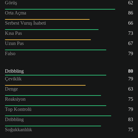
Görüş
62
Orta Açma
86
Serbest Vuruş İsabeti
66
Kısa Pas
73
Uzun Pas
67
Falso
79
Dribbling
80
Çeviklik
79
Denge
63
Reaksiyon
75
Top Kontrolü
79
Dribbling
83
Soğukkanlılık
75