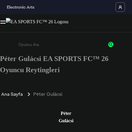
Péter Gulácsi EA SPORTS FC™ 26
Enter a minimum of 3 characters or numbers
Oyuncu Reytingleri
Ana Sayfa
Péter Gulácsi
Péter
Gulácsi