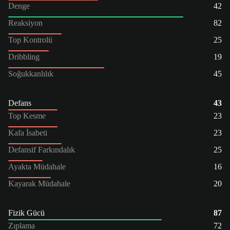
Denge
42
Reaksiyon
82
Top Kontrolü
25
Dribbling
19
Soğukkanlılık
45
Defans
43
Top Kesme
23
Kafa İsabeti
23
Defansif Farkındalık
25
Ayakta Müdahale
16
Kayarak Müdahale
20
Fizik Gücü
87
Zıplama
72