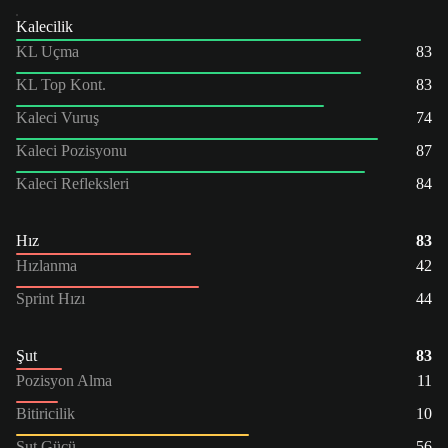
Kalecilik
KL Uçma
83
KL Top Kont.
83
Kaleci Vuruş
74
Kaleci Pozisyonu
87
Kaleci Refleksleri
84
Hız
83
Hızlanma
42
Sprint Hızı
44
Şut
83
Pozisyon Alma
11
Bitiricilik
10
Şut Gücü
56