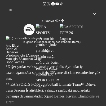
Dil
Yukarıya dön
Users Interact
In-game Purchases (Includes Random Items)
Ana Ekran
Satin Al
Haberler
Windows için EA app
Mac için EA app ve Origin
Spor Games
*Diğer şartlar ve kısıtlamalar geçerlidir. Ayrıntılar için
ea.com/games/ea-sports-fc/fc-26/game-disclaimers
adresine göz
atın.
** EA SPORTS FC™ 26 Football Ultimate Team™ Dünya
Turu Sezonu İstatistikleri, yalnızca aşağıdaki modlardaki
oynanışa dayanmaktadır: Squad Battles, Rivals, Champions ve
Draft.