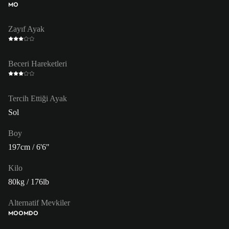
MO
Zayıf Ayak
Beceri Hareketleri
Tercih Ettiği Ayak
Sol
Boy
197cm / 6'6"
Kilo
80kg / 176lb
Alternatif Mevkiler
MOO
MDO