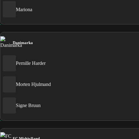
Mariona
Danimarka
Pernille Harder
Morten Hjulmand
Signe Bruun
FC Midtjylland