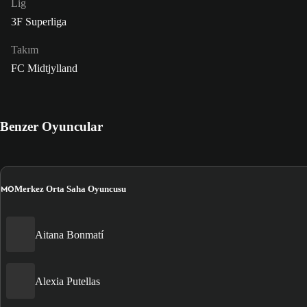
Lig
3F Superliga
Takım
FC Midtjylland
Benzer Oyuncular
MO
Merkez Orta Saha Oyuncusu
Aitana Bonmatí
Alexia Putellas