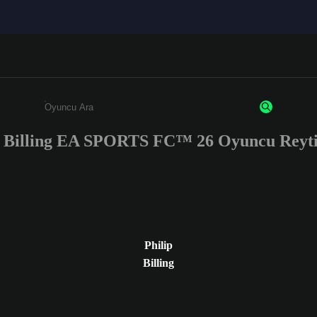
p Billing EA SPORTS FC™ 26 Oyuncu Reyti
Enter a minimum of 3 characters or numbers
Philip
Billing