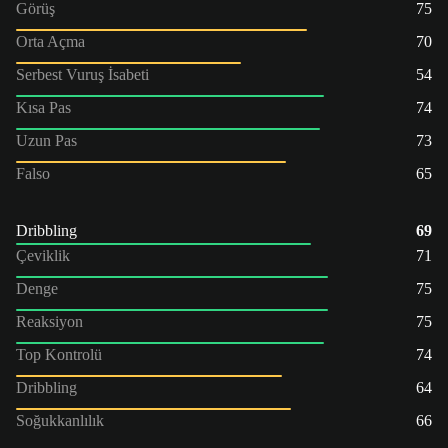
Görüş
75
Orta Açma
70
Serbest Vuruş İsabeti
54
Kısa Pas
74
Uzun Pas
73
Falso
65
Dribbling
69
Çeviklik
71
Denge
75
Reaksiyon
75
Top Kontrolü
74
Dribbling
64
Soğukkanlılık
66