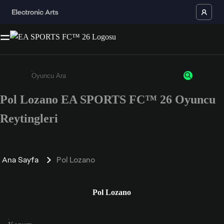
Pol Lozano EA SPORTS FC™ 26 Oyuncu
Enter a minimum of 3 characters or numbers
Reytingleri
Ana Sayfa
Pol Lozano
Pol Lozano