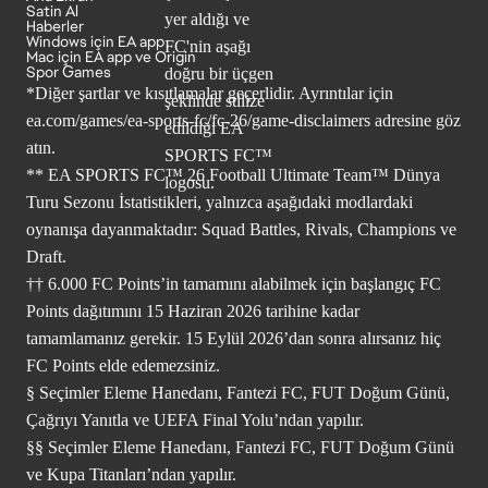
Satin Al
Haberler
Windows için EA app
Mac için EA app ve Origin
Spor Games
*Diğer şartlar ve kısıtlamalar geçerlidir. Ayrıntılar için
ea.com/games/ea-sports-fc/fc-26/game-disclaimers
adresine göz
atın.
** EA SPORTS FC™ 26 Football Ultimate Team™ Dünya
Turu Sezonu İstatistikleri, yalnızca aşağıdaki modlardaki
oynanışa dayanmaktadır: Squad Battles, Rivals, Champions ve
Draft.
†† 6.000 FC Points’in tamamını alabilmek için başlangıç FC
Points dağıtımını 15 Haziran 2026 tarihine kadar
tamamlamanız gerekir. 15 Eylül 2026’dan sonra alırsanız hiç
FC Points elde edemezsiniz.
§ Seçimler Eleme Hanedanı, Fantezi FC, FUT Doğum Günü,
Çağrıyı Yanıtla ve UEFA Final Yolu’ndan yapılır.
§§ Seçimler Eleme Hanedanı, Fantezi FC, FUT Doğum Günü
ve Kupa Titanları’ndan yapılır.