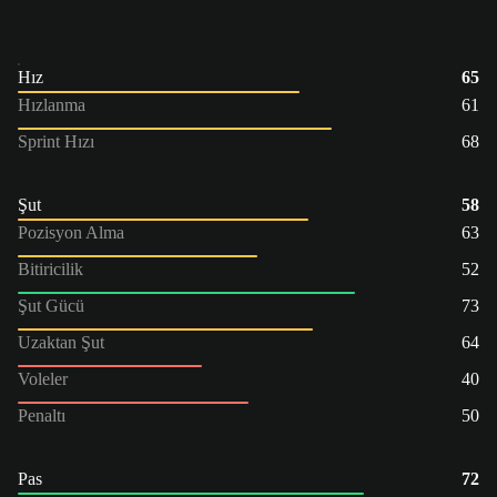
Hız
65
Hızlanma
61
Sprint Hızı
68
Şut
58
Pozisyon Alma
63
Bitiricilik
52
Şut Gücü
73
Uzaktan Şut
64
Voleler
40
Penaltı
50
Pas
72