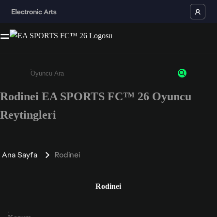
Rodinei EA SPORTS FC™ 26 Oyuncu
Enter a minimum of 3 characters or numbers
Reytingleri
Ana Sayfa
Rodinei
Rodinei