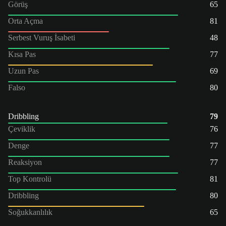
Görüş
65
Orta Açma
81
Serbest Vuruş İsabeti
48
Kısa Pas
77
Uzun Pas
69
Falso
80
Dribbling
79
Çeviklik
76
Denge
77
Reaksiyon
77
Top Kontrolü
81
Dribbling
80
Soğukkanlılık
65