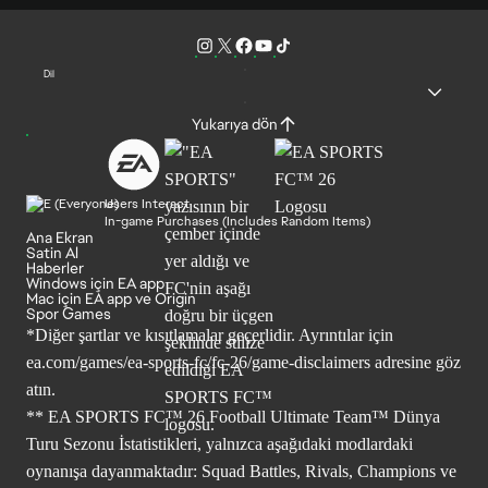
Dil
Yukarıya dön
Users Interact
In-game Purchases (Includes Random Items)
Ana Ekran
Satin Al
Haberler
Windows için EA app
Mac için EA app ve Origin
Spor Games
*Diğer şartlar ve kısıtlamalar geçerlidir. Ayrıntılar için
ea.com/games/ea-sports-fc/fc-26/game-disclaimers
adresine göz
atın.
** EA SPORTS FC™ 26 Football Ultimate Team™ Dünya
Turu Sezonu İstatistikleri, yalnızca aşağıdaki modlardaki
oynanışa dayanmaktadır: Squad Battles, Rivals, Champions ve