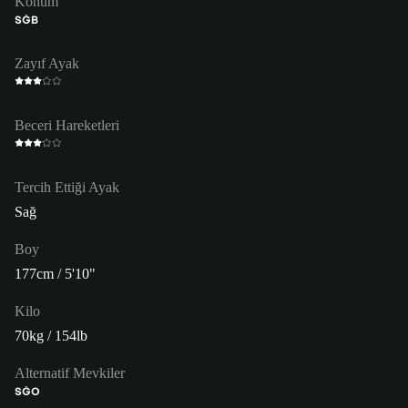
Konum
SĞB
Zayıf Ayak
Beceri Hareketleri
Tercih Ettiği Ayak
Sağ
Boy
177cm / 5'10"
Kilo
70kg / 154lb
Alternatif Mevkiler
SĞO