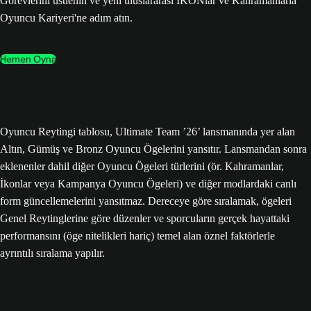
Görevlerini üstlenin ve yeni uluslararası İKONlar ve Kahramanlarla
Oyuncu Kariyeri'ne adım atın.
Hemen Oyna
Oyuncu Reytingi tablosu, Ultimate Team ’26’ lansmanında yer alan
Altın, Gümüş ve Bronz Oyuncu Ögelerini yansıtır. Lansmandan sonra
eklenenler dahil diğer Oyuncu Ögeleri türlerini (ör. Kahramanlar,
İkonlar veya Kampanya Oyuncu Ögeleri) ve diğer modlardaki canlı
form güncellemelerini yansıtmaz. Dereceye göre sıralamak, ögeleri
Genel Reytinglerine göre düzenler ve sporcuların gerçek hayattaki
performansını (öge nitelikleri hariç) temel alan öznel faktörlerle
ayrıntılı sıralama yapılır.