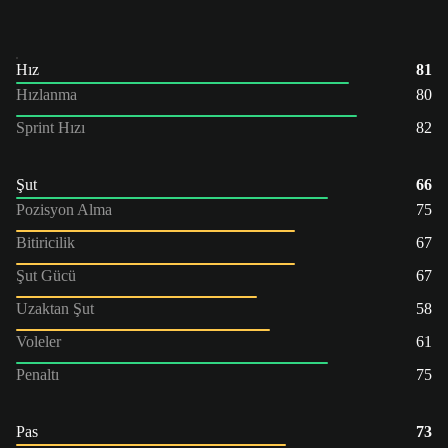
Hız
81
Hızlanma
80
Sprint Hızı
82
Şut
66
Pozisyon Alma
75
Bitiricilik
67
Şut Gücü
67
Uzaktan Şut
58
Voleler
61
Penaltı
75
Pas
73