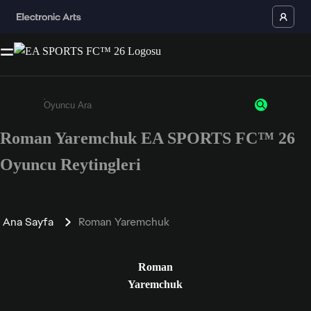
Roman Yaremchuk EA SPORTS FC™ 26
Enter a minimum of 3 characters or numbers
Oyuncu Reytingleri
Ana Sayfa
Roman Yaremchuk
Roman
Yaremchuk