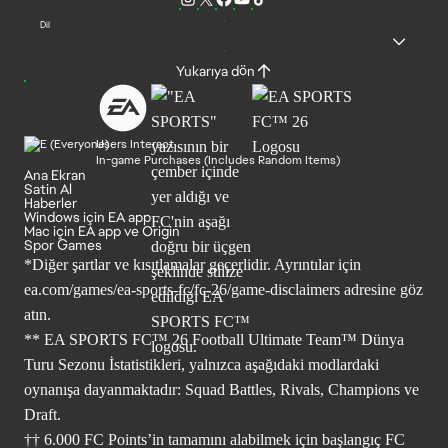
Dil
Yukarıya dön
Users Interact
In-game Purchases (Includes Random Items)
Ana Ekran
Satin Al
Haberler
Windows için EA app
Mac için EA app ve Origin
Spor Games
*Diğer şartlar ve kısıtlamalar geçerlidir. Ayrıntılar için
ea.com/games/ea-sports-fc/fc-26/game-disclaimers
adresine göz
atın.
** EA SPORTS FC™ 26 Football Ultimate Team™ Dünya
Turu Sezonu İstatistikleri, yalnızca aşağıdaki modlardaki
oynanışa dayanmaktadır: Squad Battles, Rivals, Champions ve
Draft.
†† 6.000 FC Points’in tamamını alabilmek için başlangıç FC