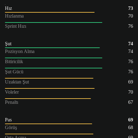
Hız
73
Hızlanma
70
Sprint Hızı
76
Şut
74
Pozisyon Alma
74
Bitiricilik
76
Şut Gücü
76
Uzaktan Şut
69
Voleler
70
Penaltı
67
Pas
69
Görüş
68
Orta Açma
69