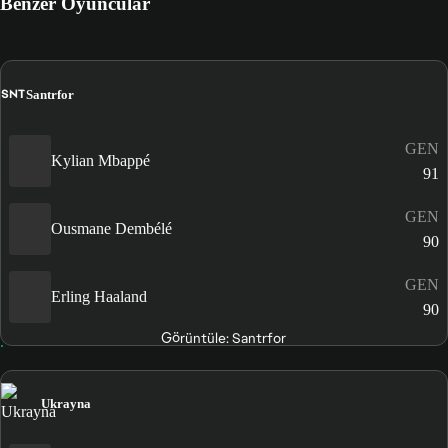
Benzer Oyuncular
SNT
Santrfor
GEN
Kylian Mbappé
91
GEN
Ousmane Dembélé
90
GEN
Erling Haaland
90
Görüntüle: Santrfor
Ukrayna