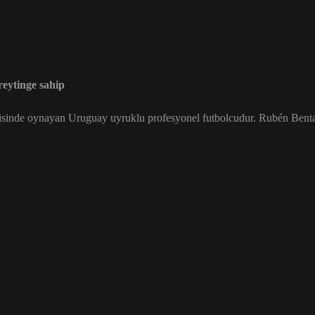
ytinge sahip
isinde oynayan Uruguay uyruklu profesyonel futbolcudur. Rubén Benta