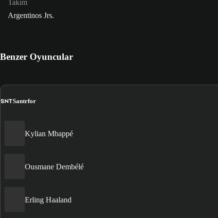
Takım
Argentinos Jrs.
Benzer Oyuncular
SNT
Santrfor
Kylian Mbappé
Ousmane Dembélé
Erling Haaland