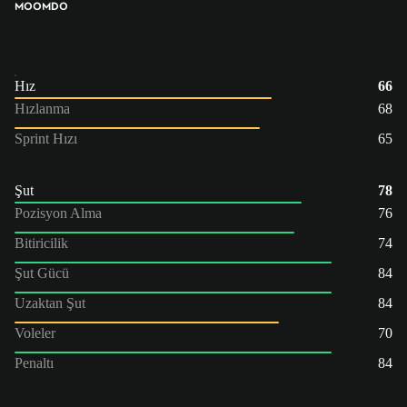
MOO
MDO
Hız
66
Hızlanma
68
Sprint Hızı
65
Şut
78
Pozisyon Alma
76
Bitiricilik
74
Şut Gücü
84
Uzaktan Şut
84
Voleler
70
Penaltı
84