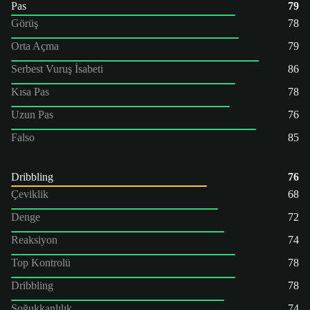
Pas
79
Görüş
78
Orta Açma
79
Serbest Vuruş İsabeti
86
Kısa Pas
78
Uzun Pas
76
Falso
85
Dribbling
76
Çeviklik
68
Denge
72
Reaksiyon
74
Top Kontrolü
78
Dribbling
78
Soğukkanlılık
74