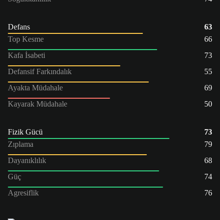
Defans
63
Top Kesme
66
Kafa İsabeti
73
Defansif Farkındalık
55
Ayakta Müdahale
69
Kayarak Müdahale
50
Fizik Gücü
73
Zıplama
79
Dayanıklılık
68
Güç
74
Agresiflik
76