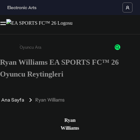
Ryan Williams EA SPORTS FC™ 26
Enter a minimum of 3 characters or numbers
Oyuncu Reytingleri
Ana Sayfa
Ryan Williams
Ryan
Williams