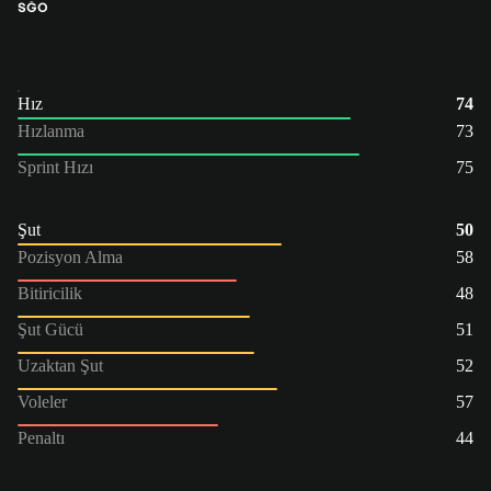
SĞO
Hız
74
Hızlanma
73
Sprint Hızı
75
Şut
50
Pozisyon Alma
58
Bitiricilik
48
Şut Gücü
51
Uzaktan Şut
52
Voleler
57
Penaltı
44