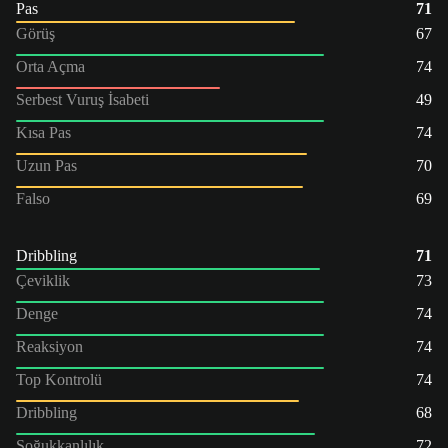
Pas
71
Görüş
67
Orta Açma
74
Serbest Vuruş İsabeti
49
Kısa Pas
74
Uzun Pas
70
Falso
69
Dribbling
71
Çeviklik
73
Denge
74
Reaksiyon
74
Top Kontrolü
74
Dribbling
68
Soğukkanlılık
72