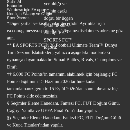
Satin Al
Haberler
Windows için EA app
Mac için EA app ve Origin
Spor Games
*Diğer şartlar ve kısıtlamalar geçerlidir. Ayrıntılar için
ea.com/games/ea-sports-fc/fc-26/game-disclaimers
adresine göz
atın.
** EA SPORTS FC™ 26 Football Ultimate Team™ Dünya
Turu Sezonu İstatistikleri, yalnızca aşağıdaki modlardaki
oynanışa dayanmaktadır: Squad Battles, Rivals, Champions ve
Draft.
†† 6.000 FC Points’in tamamını alabilmek için başlangıç FC
Points dağıtımını 15 Haziran 2026 tarihine kadar
tamamlamanız gerekir. 15 Eylül 2026’dan sonra alırsanız hiç
FC Points elde edemezsiniz.
§ Seçimler Eleme Hanedanı, Fantezi FC, FUT Doğum Günü,
Çağrıyı Yanıtla ve UEFA Final Yolu’ndan yapılır.
§§ Seçimler Eleme Hanedanı, Fantezi FC, FUT Doğum Günü
ve Kupa Titanları’ndan yapılır.