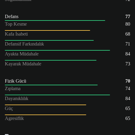
Defans
77
Top Kesme
80
Kafa İsabeti
68
Defansif Farkındalık
71
Ayakta Müdahale
84
Kayarak Müdahale
73
Fizik Gücü
70
Zıplama
74
Dayanıklılık
84
Güç
65
Agresiflik
65