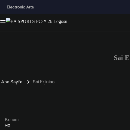
Sai 
Ana Sayfa
Sai Erjiniao
Konum
MO