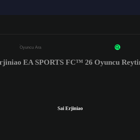
Erjiniao EA SPORTS FC™ 26 Oyuncu Reytin
Enter a minimum of 3 characters or numbers
Sai Erjiniao