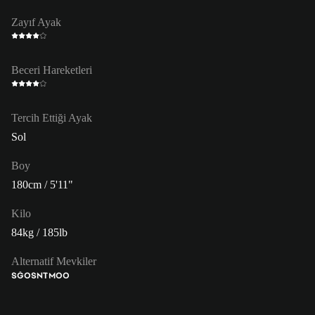
Zayıf Ayak
Beceri Hareketleri
Tercih Ettiği Ayak
Sol
Boy
180cm / 5'11"
Kilo
84kg / 185lb
Alternatif Mevkiler
SĞO
SNT
MOO