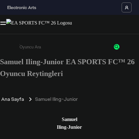
Samuel Iling-Junior EA SPORTS FC™ 26
Enter a minimum of 3 characters or numbers
Oyuncu Reytingleri
Ana Sayfa
Samuel Iling-Junior
Samuel
Iling-Junior