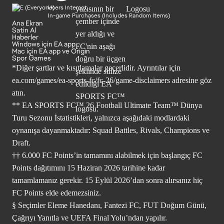
Users Interact
In-game Purchases (Includes Random Items)
Ana Ekran
Satin Al
Haberler
Windows için EA app
Mac için EA app ve Origin
Spor Games
*Diğer şartlar ve kısıtlamalar geçerlidir. Ayrıntılar için
ea.com/games/ea-sports-fc/fc-26/game-disclaimers
adresine göz
atın.
** EA SPORTS FC™ 26 Football Ultimate Team™ Dünya
Turu Sezonu İstatistikleri, yalnızca aşağıdaki modlardaki
oynanışa dayanmaktadır: Squad Battles, Rivals, Champions ve
Draft.
†† 6.000 FC Points’in tamamını alabilmek için başlangıç FC
Points dağıtımını 15 Haziran 2026 tarihine kadar
tamamlamanız gerekir. 15 Eylül 2026’dan sonra alırsanız hiç
FC Points elde edemezsiniz.
§ Seçimler Eleme Hanedanı, Fantezi FC, FUT Doğum Günü,
Çağrıyı Yanıtla ve UEFA Final Yolu’ndan yapılır.