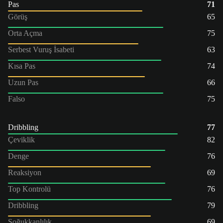
Pas
71
Görüş
65
Orta Açma
75
Serbest Vuruş İsabeti
63
Kısa Pas
74
Uzun Pas
66
Falso
75
Dribbling
77
Çeviklik
82
Denge
76
Reaksiyon
69
Top Kontrolü
76
Dribbling
79
Soğukkanlılık
69