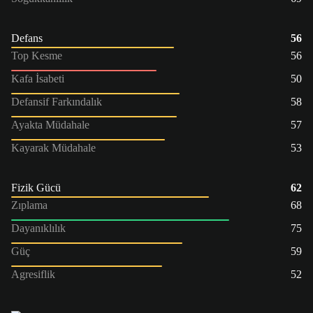
Defans
56
Top Kesme
56
Kafa İsabeti
50
Defansif Farkındalık
58
Ayakta Müdahale
57
Kayarak Müdahale
53
Fizik Gücü
62
Zıplama
68
Dayanıklılık
75
Güç
59
Agresiflik
52