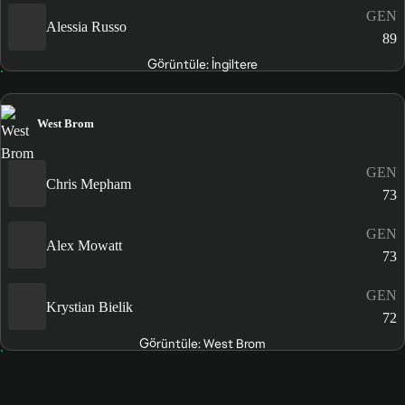
GEN
Alessia Russo
89
Görüntüle: İngiltere
West Brom
GEN
Chris Mepham
73
GEN
Alex Mowatt
73
GEN
Krystian Bielik
72
Görüntüle: West Brom