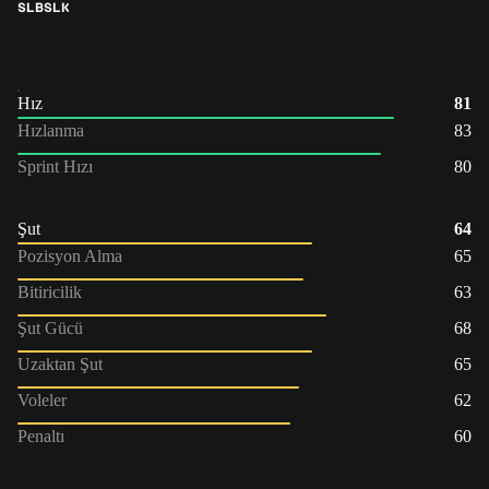
SLB
SLK
Hız
81
Hızlanma
83
Sprint Hızı
80
Şut
64
Pozisyon Alma
65
Bitiricilik
63
Şut Gücü
68
Uzaktan Şut
65
Voleler
62
Penaltı
60