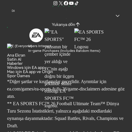
Dil
Yukarıya dön
Users Interact
In-game Purchases (Includes Random Items)
Ana Ekran
Satin Al
Haberler
Windows için EA app
Mac için EA app ve Origin
Spor Games
*Diğer şartlar ve kısıtlamalar geçerlidir. Ayrıntılar için
ea.com/games/ea-sports-fc/fc-26/game-disclaimers
adresine göz
atın.
** EA SPORTS FC™ 26 Football Ultimate Team™ Dünya
Turu Sezonu İstatistikleri, yalnızca aşağıdaki modlardaki
oynanışa dayanmaktadır: Squad Battles, Rivals, Champions ve
Draft.