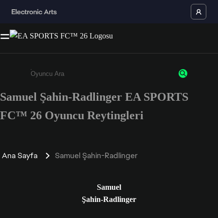
Samuel Şahin-Radlinger EA SPORTS
Enter a minimum of 3 characters or numbers
FC™ 26 Oyuncu Reytingleri
Ana Sayfa
Samuel Şahin-Radlinger
Samuel
Şahin-Radlinger