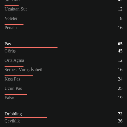
Uzaktan Şut
12
Voleler
8
Penaltı
16
Pas
65
Görüş
45
Orta Açma
12
Serbest Vuruş İsabeti
16
Kısa Pas
24
Uzun Pas
25
Falso
19
Dribbling
72
Çeviklik
36