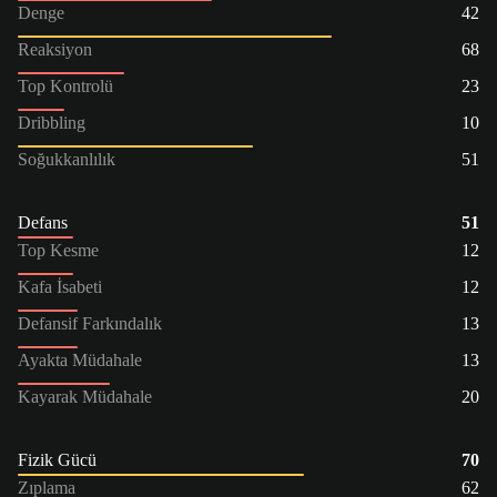
Denge
42
Reaksiyon
68
Top Kontrolü
23
Dribbling
10
Soğukkanlılık
51
Defans
51
Top Kesme
12
Kafa İsabeti
12
Defansif Farkındalık
13
Ayakta Müdahale
13
Kayarak Müdahale
20
Fizik Gücü
70
Zıplama
62