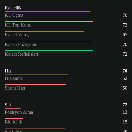
Kalecilik
KL Uçma
70
KL Top Kont.
72
Kaleci Vuruş
65
Kaleci Pozisyonu
70
Kaleci Refleksleri
72
Hız
70
Hızlanma
52
Sprint Hızı
50
Şut
72
Pozisyon Alma
13
Bitiricilik
15
Şut Gücü
49